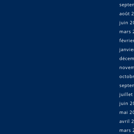
septe
août 
juin 
mars 
févrie
janvi
décem
novem
octob
septe
juille
juin 
mai 2
avril 
mars 