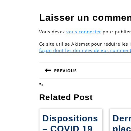
Laisser un commen
Vous devez
vous connecter
pour publie
Ce site utilise Akismet pour réduire les
façon dont les données de vos commenta
Navigation
PREVIOUS
de
Previous
post:
l’article
">
Related Post
Dispositions
Der
Disposit
– COVID 19
pla