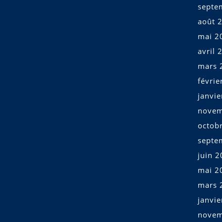
septe
août 
mai 2
avril 
mars 
févrie
janvi
novem
octob
septe
juin 
mai 2
mars 
janvi
novem