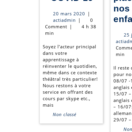
–
nos
20
20 mars 2020
|
COVID
enfa
actiadmin
mars
actiadmin
|
0
2020
Comment
|
4 h 38
19
min
25 
actiad
Soyez l’acteur principal
Comme
dans votre
min
apprentissage à
réinventer le quotidien,
Il reste
même dans ce contexte
pour no
théâtral très particulier!
08/07 -
Nous restons à votre
anglais
service en offrant des
15/07 –
cours par skype etc.,
anglais
mais
– 16/07
alleman
Non classé
29/07 –
Non 