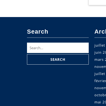
Search
Arc
Search
juille
for:
juin 
mars 
novem
juille
févrie
novem
octob
mai 2