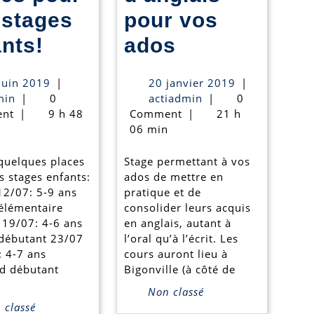
 stages
pour vos
Dernières
Stage
nts!
ados
places
d’anglais
25
20
juin 2019
|
20 janvier 2019
|
pour
pour
actiadmin
juin
actiadmin
janvier
min
|
0
actiadmin
|
0
2019
2019
nt
|
9 h 48
Comment
|
21 h
nos
vos
06 min
stages
ados
 quelques places
Stage permettant à vos
enfants!
s stages enfants:
ados de mettre en
12/07: 5-9 ans
pratique et de
 élémentaire
consolider leurs acquis
 19/07: 4-6 ans
en anglais, autant à
 débutant 23/07
l’oral qu’à l’écrit. Les
: 4-7 ans
cours auront lieu à
d débutant
Bigonville (à côté de
Non classé
classé