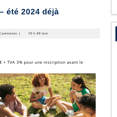
– été 2024 déjà
n
 Comments
|
10 h 49 min
€ + TVA 3% pour une inscription avant le