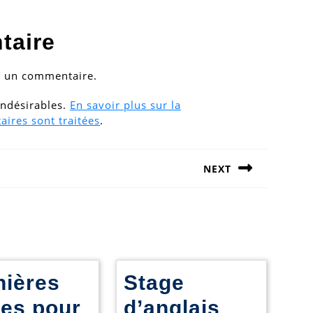
taire
r un commentaire.
 indésirables.
En savoir plus sur la
ires sont traitées
.
NEXT
Next
post:
nières
Stage
ions
ces pour
d’anglais