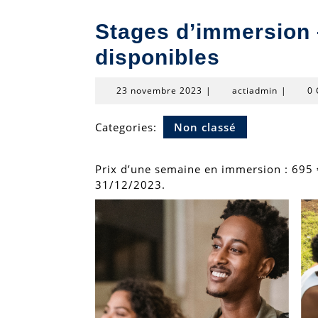
Stages d’immersion 
disponibles
23
actiadmi
23 novembre 2023
|
actiadmin
|
0
novembre
2023
Categories:
Non classé
Prix d’une semaine en immersion : 695 
31/12/2023.