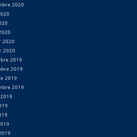
mbre 2020
2020
2020
2020
r 2020
er 2020
bre 2019
bre 2019
re 2019
mbre 2019
t 2019
2019
019
2019
2019