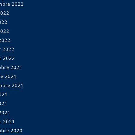
mbre 2022
2022
022
2022
2022
r 2022
er 2022
bre 2021
re 2021
mbre 2021
2021
021
2021
er 2021
bre 2020