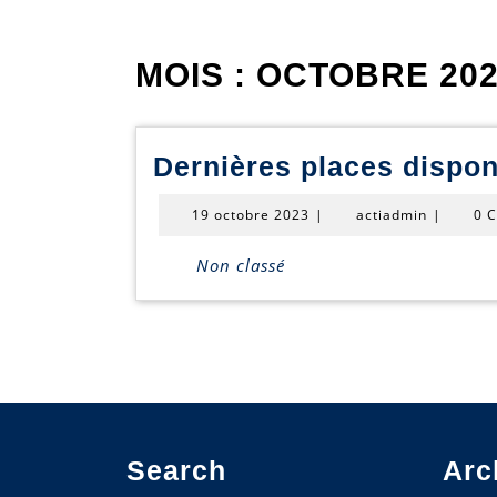
MOIS :
OCTOBRE 20
Dernières places dispo
19
actiadmin
19 octobre 2023
|
actiadmin
|
0 
octobre
2023
Non classé
Search
Arc