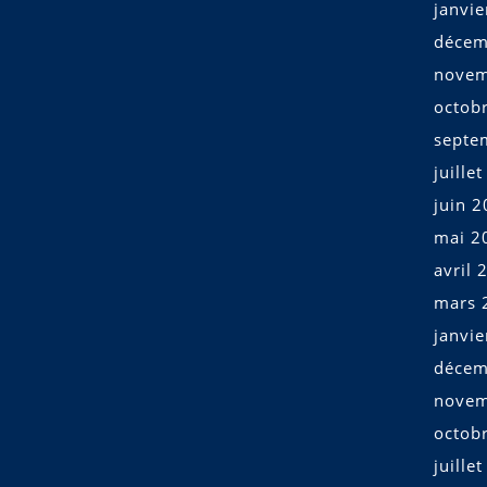
janvi
décem
novem
octob
septe
juille
juin 
mai 2
avril 
mars 
janvi
décem
novem
octob
juille