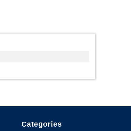
rnières
aces
sponibles
our
os
tages
’automne
Categories