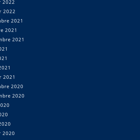
r 2022
er 2022
bre 2021
re 2021
mbre 2021
2021
021
2021
er 2021
bre 2020
mbre 2020
2020
2020
2020
r 2020