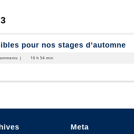
23
De
nibles pour nos stages d’automne
pl
Comments
|
10 h 54 min
di
p
n
s
d
hives
Meta