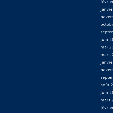
févrie
janvi
novem
octob
septe
juin 
mai 2
mars 
janvi
novem
septe
août 
juin 
mars 
févrie