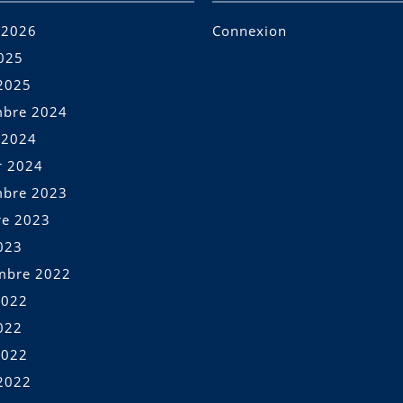
t 2026
Connexion
2025
2025
bre 2024
t 2024
r 2024
bre 2023
re 2023
023
mbre 2022
2022
022
2022
2022