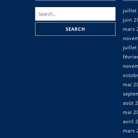
Search
juille
for:
juin 
mars 
novem
juille
févrie
novem
octob
mai 2
septe
août 
mai 2
avril 
mars 