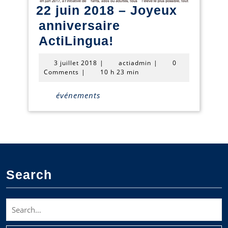
22 juin 2018 – Joyeux
anniversaire
22
ActiLingua!
juin
3
actiadmin
3 juillet 2018
|
actiadmin
|
0
2018
juillet
Comments
|
10 h 23 min
2018
–
événements
Joyeux
anniversaire
ActiLingua!
Search
Search
for: