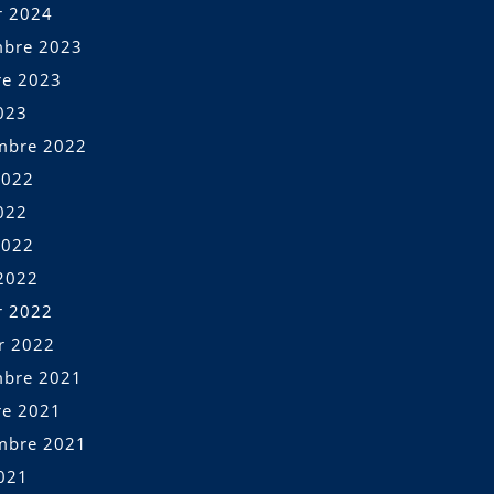
r 2024
bre 2023
re 2023
023
mbre 2022
2022
022
2022
2022
r 2022
er 2022
bre 2021
re 2021
mbre 2021
2021