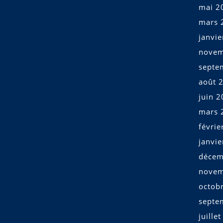
mai 2
mars 
janvi
novem
septe
août 
juin 
mars 
févrie
janvi
décem
novem
octob
septe
juille