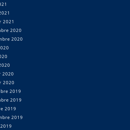
021
2021
er 2021
bre 2020
mbre 2020
2020
2020
2020
r 2020
er 2020
bre 2019
bre 2019
re 2019
mbre 2019
t 2019