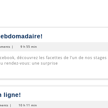
Découvrez
hebdomadaire!
notre
mments
|
9 h 55 min
zoom
hebdomadaire!
 au rendez-vous: une surprise
Nos
 ligne!
stages
ments
|
10 h 11 min