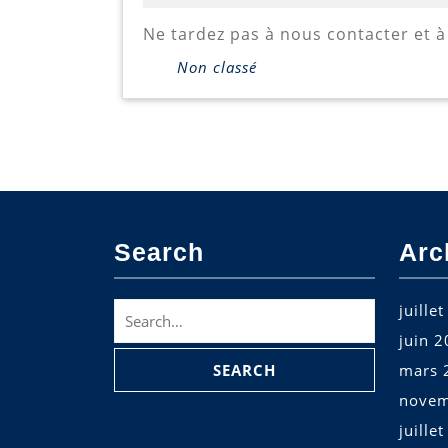
mars
2019
Ne tardez pas à nous contacter et 
Non classé
Search
Arc
Search
juille
for:
juin 
mars 
novem
juille