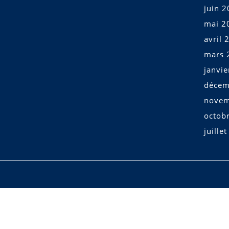
juin 
mai 2
avril 
mars 
janvi
décem
novem
octob
juille
Scroll
Up