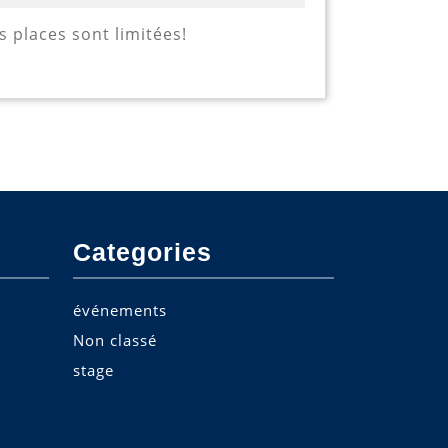
s places sont limitées!
Categories
événements
Non classé
stage