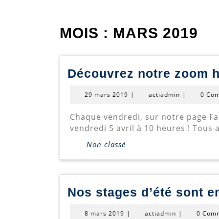
MOIS :
MARS 2019
Découvrez notre zoom 
29
actiadmin
29 mars 2019
|
actiadmin
|
0 Co
mars
2019
Chaque vendredi, sur notre page Facebook, découvrez les facettes de l’un de nos stages d’été. Premier rendez-vous le
vendredi 5 avril à 10 heures ! Tous
Non classé
Nos stages d’été sont en
8
actiadmin
8 mars 2019
|
actiadmin
|
0 Com