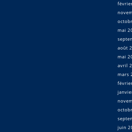
févrie
novem
octob
mai 2
septe
août 
mai 2
avril 
mars 
févrie
janvi
novem
octob
septe
juin 