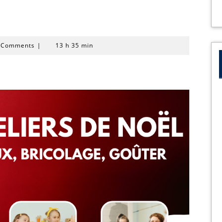
gua
 Comments
|
13 h 35 min