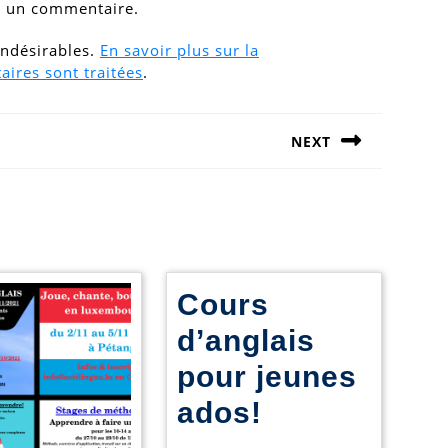
r un commentaire.
 indésirables.
En savoir plus sur la
ires sont traitées
.
NEXT
Next
post:
Cours
d’anglais
pour jeunes
Cours
ados!
d’anglais