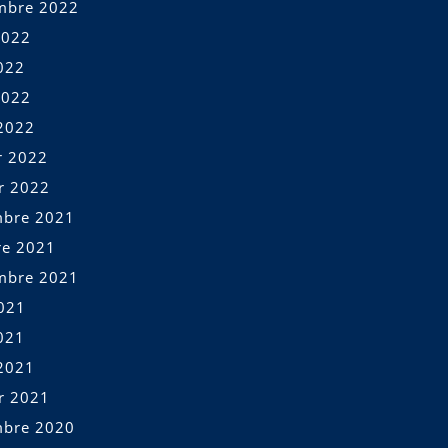
mbre 2022
2022
022
2022
2022
r 2022
er 2022
bre 2021
re 2021
mbre 2021
2021
021
2021
er 2021
bre 2020