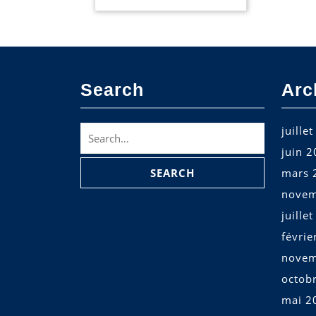
Search
Arc
Search
juille
for:
juin 
mars 
novem
juille
févrie
novem
octob
mai 2