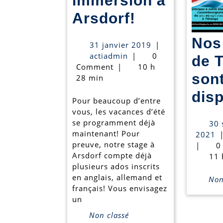
immersion à
Grand
Arsdorf!
succès
Nos
31
31 janvier 2019
|
pour
actiadmin
janvier
actiadmin
|
0
de 
2019
Comment
|
10 h
notre
son
28 min
stage
disp
Pour beaucoup d’entre
100
vous, les vacances d’été
%
se programment déjà
30 
maintenant! Pour
3
2021
immersion
preuve, notre stage à
s
|
0
Arsdorf compte déjà
2
11 
à
plusieurs ados inscrits
Arsdorf!
en anglais, allemand et
Non 
français! Vous envisagez
un
Non classé