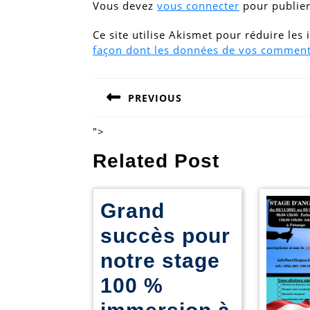
Vous devez
vous connecter
pour publie
Ce site utilise Akismet pour réduire les
façon dont les données de vos commenta
Navigation
PREVIOUS
de
Previous
post:
l’article
">
Related Post
Grand
succès pour
notre stage
100 %