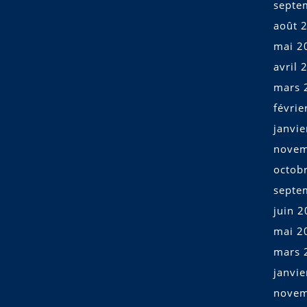
septe
août 
mai 2
avril 
mars 
févrie
janvi
novem
octob
septe
juin 
mai 2
mars 
janvi
novem