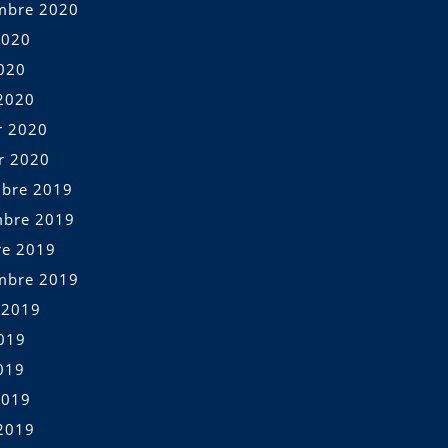
mbre 2020
2020
2020
2020
r 2020
er 2020
bre 2019
bre 2019
re 2019
mbre 2019
t 2019
2019
019
2019
2019