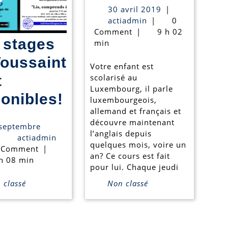
30
30 avril 2019
|
pour
actiadmin
avril
actiadmin
|
0
2019
Comment
|
9 h 02
jeunes
 stages
min
ados!
Toussaint
Votre enfant est
t
scolarisé au
Luxembourg, il parle
Nos
onibles!
luxembourgeois,
allemand et français et
stages
découvre maintenant
septembre
de
l’anglais depuis
0
actiadmin
|
actiadmin
quelques mois, voire un
eptembre
 Comment
|
Toussaint
an? Ce cours est fait
021
h 08 min
pour lui. Chaque jeudi
sont
classé
Non classé
disponibles!