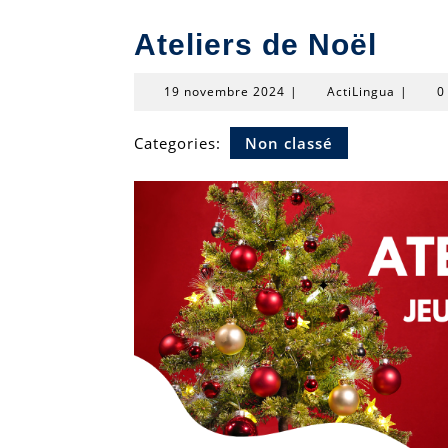
Ateliers de Noël
19
ActiLin
19 novembre 2024
|
ActiLingua
|
0
novembre
2024
Categories:
Non classé