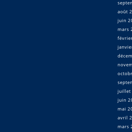
septe
août 
juin 
mars 
févrie
janvi
décem
novem
octob
septe
juille
juin 
mai 2
avril 
mars 