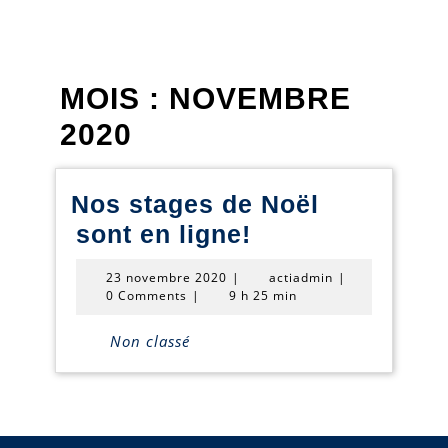
MOIS :
NOVEMBRE
2020
Nos stages de Noël
Nos
sont en ligne!
stages
23
actiadmin
23 novembre 2020
|
actiadmin
|
de
novembre
0 Comments
|
9 h 25 min
2020
Noël
Non classé
sont
en
ligne!