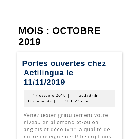
MOIS :
OCTOBRE
2019
Portes ouvertes chez
Actilingua le
Portes
11/11/2019
ouvertes
17
actiadmin
17 octobre 2019
|
actiadmin
|
chez
octobre
0 Comments
|
10 h 23 min
2019
Actilingua
Venez tester gratuitement votre
le
niveau en allemand et/ou en
11/11/2019
anglais et découvrir la qualité de
notre enseignement! Inscriptions