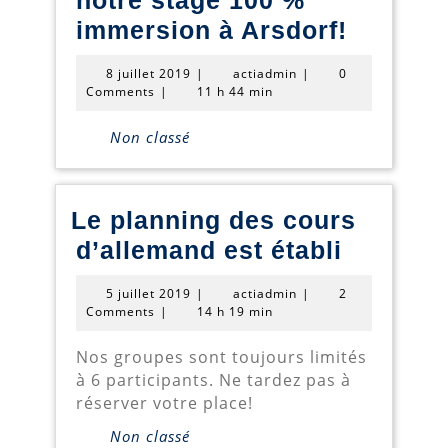
notre stage 100 %
Dernièr
immersion à Arsdorf!
places
8
actiadmin
8 juillet 2019
|
actiadmin
|
0
pour
juillet
Comments
|
11 h 44 min
2019
notre
Non classé
stage
100
%
Le planning des cours
immers
Le
d’allemand est établi
à
plannin
5
actiadmin
5 juillet 2019
|
actiadmin
|
2
Arsdorf
des
juillet
Comments
|
14 h 19 min
2019
cours
Nos groupes sont toujours limités
d’allem
à 6 participants. Ne tardez pas à
est
réserver votre place!
établi
Non classé