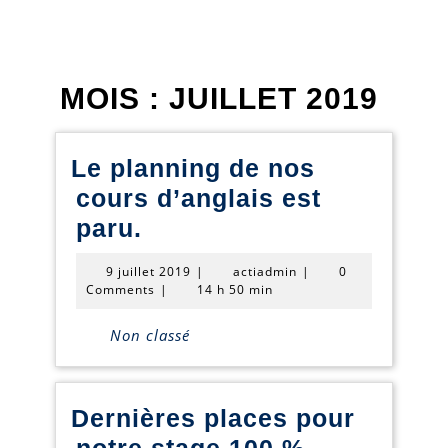
MOIS :
JUILLET 2019
Le planning de nos
cours d’anglais est
Le
paru.
planning
9
actiadmin
9 juillet 2019
|
actiadmin
|
0
de
juillet
Comments
|
14 h 50 min
2019
nos
Non classé
cours
d’anglais
est
Dernières places pour
paru.