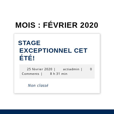
MOIS :
FÉVRIER 2020
STAGE
EXCEPTIONNEL CET
STAGE
ÉTÉ!
EXCEPTIONNEL
25
actiadmin
25 février 2020
|
actiadmin
|
0
CET
février
Comments
|
8 h 31 min
2020
ÉTÉ!
Non classé