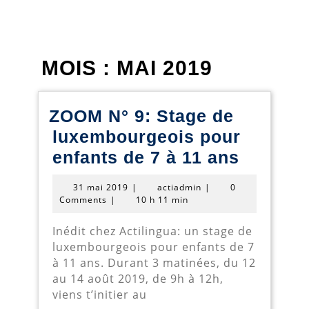
MOIS :
MAI 2019
ZOOM N° 9: Stage de
luxembourgeois pour
ZOOM
enfants de 7 à 11 ans
N°
31
actiadmin
31 mai 2019
|
actiadmin
|
0
9:
mai
Comments
|
10 h 11 min
2019
Stage
Inédit chez Actilingua: un stage de
de
luxembourgeois pour enfants de 7
luxemb
à 11 ans. Durant 3 matinées, du 12
au 14 août 2019, de 9h à 12h,
pour
viens t’initier au
enfants