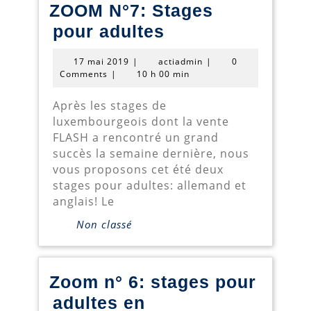
ZOOM N°7: Stages
ZOOM
pour adultes
N°7:
17
actiadmin
17 mai 2019
|
actiadmin
|
0
Stages
mai
Comments
|
10 h 00 min
2019
pour
Après les stages de
adultes
luxembourgeois dont la vente
FLASH a rencontré un grand
succès la semaine dernière, nous
vous proposons cet été deux
stages pour adultes: allemand et
anglais! Le
Non classé
Zoom n° 6: stages pour
adultes en