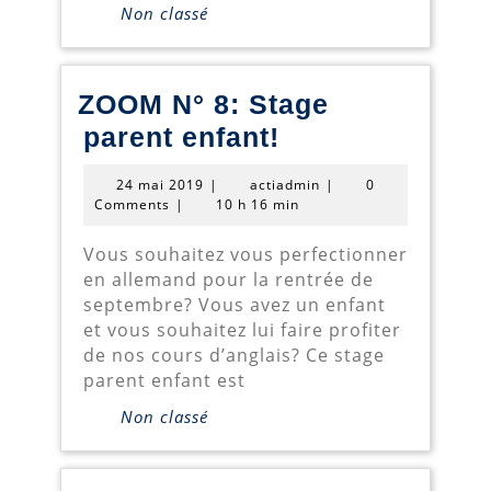
Non classé
de
7
à
ZOOM N° 8: Stage
11
ZOOM
parent enfant!
ans
N°
24
actiadmin
24 mai 2019
|
actiadmin
|
0
8:
mai
Comments
|
10 h 16 min
2019
Stage
Vous souhaitez vous perfectionner
parent
en allemand pour la rentrée de
enfant!
septembre? Vous avez un enfant
et vous souhaitez lui faire profiter
de nos cours d’anglais? Ce stage
parent enfant est
Non classé