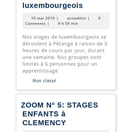
Zoom
luxembourgeois
n°
10
actiadmin
10 mai 2019
|
actiadmin
|
0
6:
mai
Comments
|
9 h 59 min
2019
stages
Nos stages de luxembourgeois se
pour
déroulent à Pétange à raison de 3
adultes
heures de cours par jour, durant
une semaine. Nos groupes sont
en
limités à 6 personnes pour un
luxembourge
apprentissage
Non classé
ZOOM N° 5: STAGES
ENFANTS à
ZOOM
CLEMENCY
N°