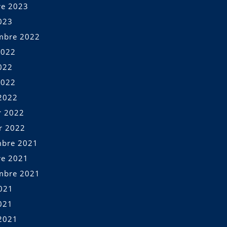
re 2023
023
mbre 2022
2022
022
2022
2022
r 2022
er 2022
bre 2021
re 2021
mbre 2021
2021
021
2021