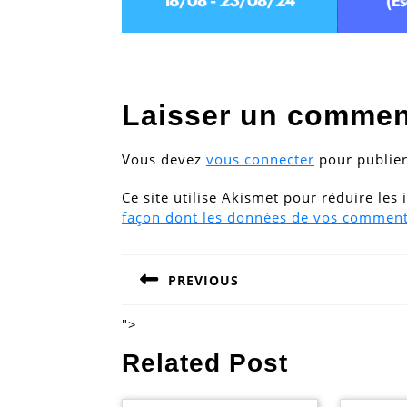
Laisser un commen
Vous devez
vous connecter
pour publie
Ce site utilise Akismet pour réduire les
façon dont les données de vos commenta
Navigation
PREVIOUS
de
Previous
post:
l’article
">
Related Post