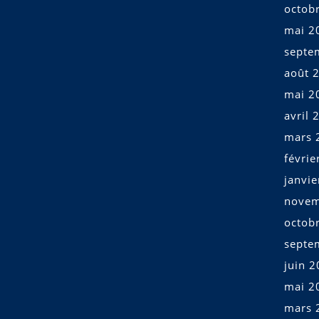
octob
mai 2
septe
août 
mai 2
avril 
mars 
févrie
janvi
novem
octob
septe
juin 
mai 2
mars 