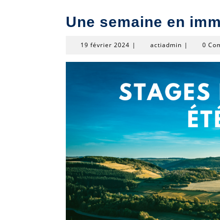
Une semaine en imme
19
actiadmin
19 février 2024
|
actiadmin
|
0 Co
février
2024