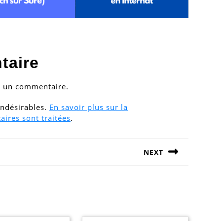
taire
r un commentaire.
 indésirables.
En savoir plus sur la
ires sont traitées
.
NEXT
Next
post: