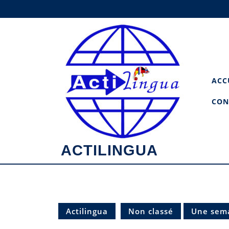
Skip
to
content
ACC
CON
ACTILINGUA
Actilingua
Non classé
Une sema