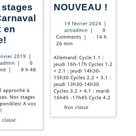
NOUV
 stages
NOUVEAU !
!
Carnaval
19
19 février 2024
|
t en
actiadmin
février
actiadmin
|
0
2024
Comments
|
14 h
Nos
e!
26 min
stages
7
anvier 2019
|
Allemand: Cycle 1.1 :
de
actiadmin
janvier
iadmin
|
0
jeudi 16h-17h Cycles 1.2
2019
nt
|
9 h 48
Carnaval
+ 2.1 : jeudi 14h30-
15h30 Cycles 2.2 + 3.1 :
sont
jeudi 13h30-14h30
l approche à
Cycles 3.2 + 4.1 : mardi
en
pas. Nos stages
16h45 -17h45 Cycle 4.2
ourgeois
ligne!
sponibles! A vos
Non classé
!
classé