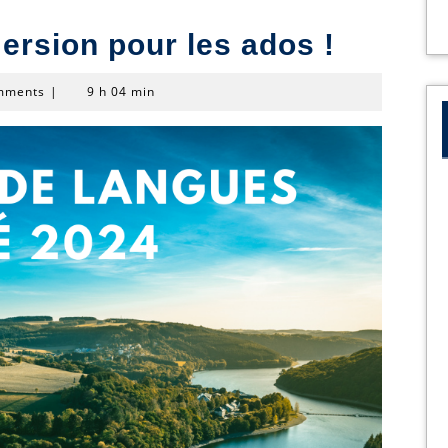
rsion pour les ados !
mments
|
9 h 04 min