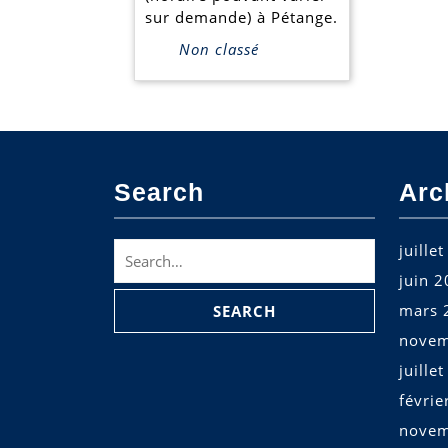
ados.
sur demande) à Pétange.
Non classé
Search
Arc
Search
juille
for:
juin 
mars 
novem
juille
févrie
novem