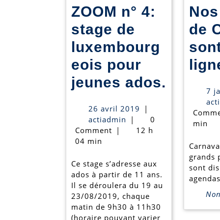
ZOOM n° 4:
Nos
stage de
de 
luxembourg
son
eois pour
lign
ZOOM
jeunes ados.
7 j
n°
act
26
26 avril 2019
|
Comme
4:
actiadmin
avril
actiadmin
|
0
min
2019
Comment
|
12 h
stage
04 min
Carnava
de
grands 
Ce stage s’adresse aux
luxemb
sont di
ados à partir de 11 ans.
agendas
pour
Il se déroulera du 19 au
Non 
23/08/2019, chaque
jeunes
matin de 9h30 à 11h30
(horaire pouvant varier