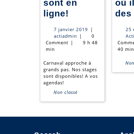
sont en
où i
Nos
ligne!
des 
stages
7
7 janvier 2019
|
25 
de
actiadmin
janvier
actiadmin
|
0
Act
2019
Comment
|
9 h 48
Comme
Carnaval
min
40 min
sont
Carnaval approche à
Non 
en
grands pas. Nos stages
ligne!
sont disponibles! A vos
agendas!
Non classé