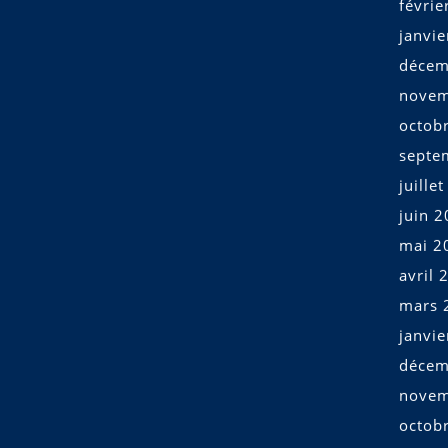
févrie
janvi
décem
novem
octob
septe
juille
juin 
mai 2
avril 
mars 
janvi
décem
novem
octob