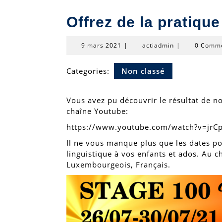
Offrez de la pratique
9
actiadmin
9 mars 2021
|
actiadmin
|
0 Comm
mars
2021
Categories:
Non classé
Vous avez pu découvrir le résultat de no
chaîne Youtube:
https://www.youtube.com/watch?v=jrC
Il ne vous manque plus que les dates po
linguistique à vos enfants et ados. Au c
Luxembourgeois, Français.