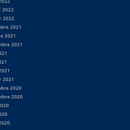
2022
r 2022
er 2022
bre 2021
re 2021
mbre 2021
2021
021
2021
er 2021
bre 2020
mbre 2020
2020
2020
2020