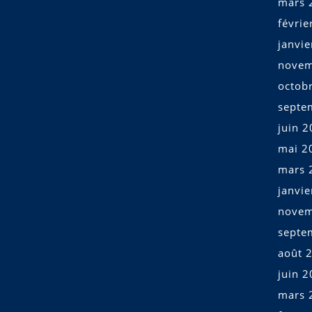
mars 
févrie
janvi
novem
octob
septe
juin 
mai 2
mars 
janvi
novem
septe
août 
juin 
mars 