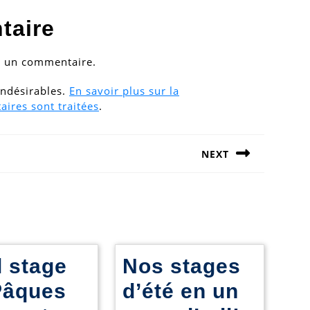
taire
r un commentaire.
 indésirables.
En savoir plus sur la
ires sont traitées
.
NEXT
Next
post:
l stage
Nos stages
Pâques
d’été en un