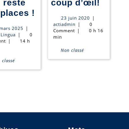
Nos
l reste
coup d’œil!
Seul
stages
places !
23
23 juin 2020
|
stage
d’été
actiadmin
juin
actiadmin
|
0
25
mars 2025
|
2020
Comment
|
0 h 16
de
en
ActiLingua
mars
iLingua
|
0
min
2025
nt
|
14 h
Pâques
un
Non classé
où
coup
classé
il
d’œil!
reste
des
places
!