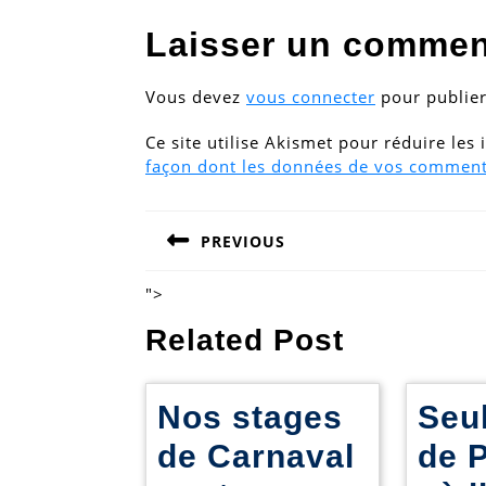
Laisser un commen
Vous devez
vous connecter
pour publie
Ce site utilise Akismet pour réduire les
façon dont les données de vos commenta
Navigation
PREVIOUS
de
Previous
post:
l’article
">
Related Post
Nos stages
Seu
de Carnaval
de 