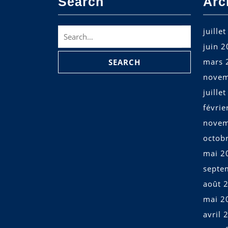
Search
Arc
Search
juille
for:
juin 
mars 
novem
juille
févrie
novem
octob
mai 2
septe
août 
mai 2
avril 