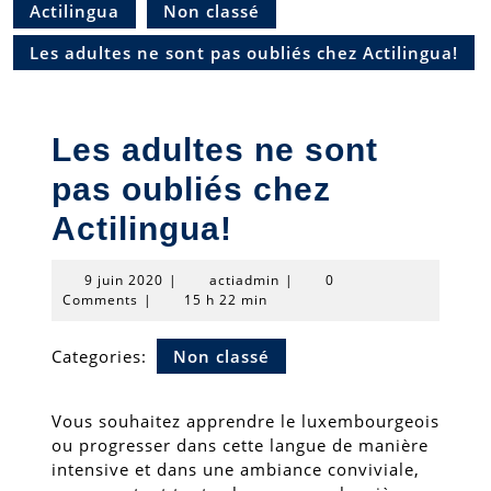
Actilingua
Non classé
Les adultes ne sont pas oubliés chez Actilingua!
Les adultes ne sont
pas oubliés chez
Actilingua!
9
actiadmin
9 juin 2020
|
actiadmin
|
0
juin
Comments
|
15 h 22 min
2020
Categories:
Non classé
Vous souhaitez apprendre le luxembourgeois
ou progresser dans cette langue de manière
intensive et dans une ambiance conviviale,