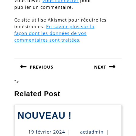
Vous devez
vous connecter
pour
publier un commentaire.
Ce site utilise Akismet pour réduire les
indésirables.
En savoir plus sur la
façon dont les données de vos
commentaires sont traitées
.
Navigation
de
PREVIOUS
NEXT
l’article
Previous
Next
post:
post:
">
Related Post
NOUVEAU
NOUVEAU !
!
19
actiadmin
19 février 2024
|
actiadmin
|