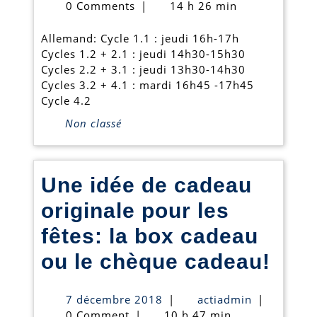
février
0 Comments
|
14 h 26 min
2024
Allemand: Cycle 1.1 : jeudi 16h-17h
Cycles 1.2 + 2.1 : jeudi 14h30-15h30
Cycles 2.2 + 3.1 : jeudi 13h30-14h30
Cycles 3.2 + 4.1 : mardi 16h45 -17h45
Cycle 4.2
Non classé
Une idée de cadeau
originale pour les
fêtes: la box cadeau
Une
ou le chèque cadeau!
idée
7
actiadmin
7 décembre 2018
|
actiadmin
|
de
décembre
0 Comment
|
10 h 47 min