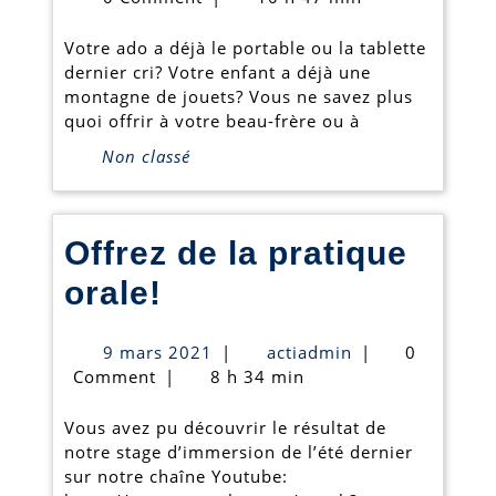
2018
cad
Votre ado a déjà le portable ou la tablette
orig
dernier cri? Votre enfant a déjà une
montagne de jouets? Vous ne savez plus
pou
quoi offrir à votre beau-frère ou à
les
Non classé
fête
la
Offrez de la pratique
box
Offrez
orale!
cad
de
ou
9
actiadmin
9 mars 2021
|
actiadmin
|
0
la
mars
Comment
|
8 h 34 min
le
2021
pratique
chè
Vous avez pu découvrir le résultat de
orale!
notre stage d’immersion de l’été dernier
cad
sur notre chaîne Youtube: