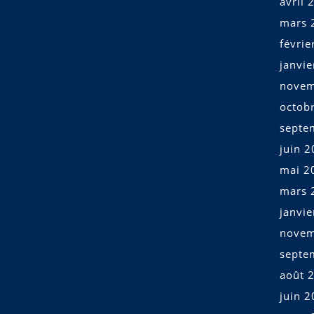
avril 
mars 
févrie
janvi
novem
octob
septe
juin 
mai 2
mars 
janvi
novem
septe
août 
juin 