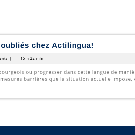
Les
 oubliés chez Actilingua!
adultes
ents
|
15 h 22 min
ne
sont
 mesures barrières que la situation actuelle impose, 
pas
oubliés
chez
Actilingua