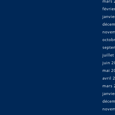
mars 
févrie
janvi
décem
novem
octob
septe
juille
juin 
mai 2
avril 
mars 
janvi
décem
novem