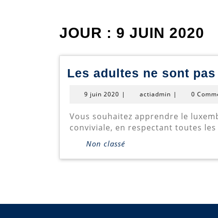
JOUR :
9 JUIN 2020
Les adultes ne sont pas
9
actiadmin
9 juin 2020
|
actiadmin
|
0 Comm
juin
2020
Vous souhaitez apprendre le luxembourgeois ou progresser dans cette langue de manière intensive et dans une ambiance
conviviale, en respectant toutes les
Non classé