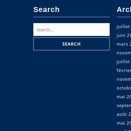
Search
Arc
Search
juille
for:
juin 
mars 
novem
juille
févrie
novem
octob
mai 2
septe
août 
mai 2