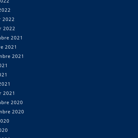
2022
2022
r 2022
er 2022
bre 2021
re 2021
mbre 2021
2021
021
2021
er 2021
bre 2020
mbre 2020
2020
2020