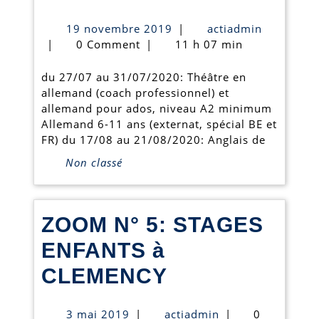
dates
19
actiadmin
19 novembre 2019
|
actiadmin
de
novembre
|
0 Comment
|
11 h 07 min
2019
stages
du 27/07 au 31/07/2020: Théâtre en
100
allemand (coach professionnel) et
allemand pour ados, niveau A2 minimum
%
Allemand 6-11 ans (externat, spécial BE et
immersion
FR) du 17/08 au 21/08/2020: Anglais de
Non classé
à
Arsdorf
sont
ZOOM N° 5: STAGES
connues!
ENFANTS à
ZOOM
CLEMENCY
N°
3
actiadmin
3 mai 2019
|
actiadmin
|
0