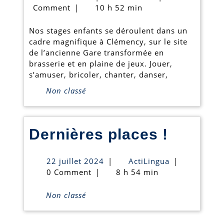
5:
mai
Comment
|
10 h 52 min
2019
STAGES
Nos stages enfants se déroulent dans un
ENFANTS
cadre magnifique à Clémency, sur le site
de l’ancienne Gare transformée en
à
brasserie et en plaine de jeux. Jouer,
CLEMENCY
s’amuser, bricoler, chanter, danser,
Non classé
Derniè
Dernières places !
places
22
ActiLingua
22 juillet 2024
|
ActiLingua
|
!
juillet
0 Comment
|
8 h 54 min
2024
Non classé