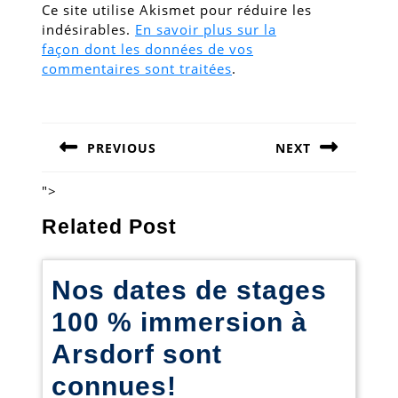
Ce site utilise Akismet pour réduire les
indésirables.
En savoir plus sur la
façon dont les données de vos
commentaires sont traitées
.
Navigation
de
PREVIOUS
NEXT
l’article
Previous
Next
post:
post:
">
Related Post
Nos dates de stages
100 % immersion à
Arsdorf sont
Nos
connues!