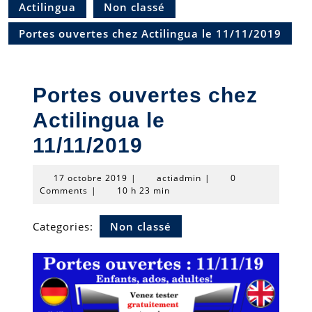
Actilingua
Non classé
Portes ouvertes chez Actilingua le 11/11/2019
Portes ouvertes chez
Actilingua le
11/11/2019
17
actiadmin
17 octobre 2019
|
actiadmin
|
0
octobre
Comments
|
10 h 23 min
2019
Categories:
Non classé