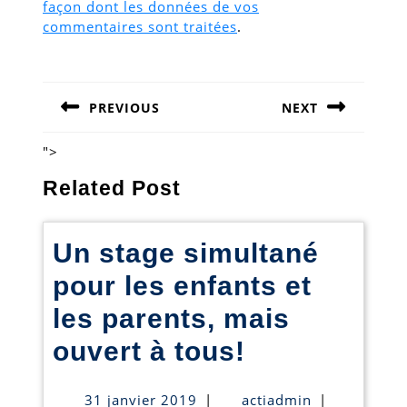
façon dont les données de vos
commentaires sont traitées
.
Navigation
de
PREVIOUS
NEXT
l’article
Previous
Next
post:
post:
">
Related Post
Un stage simultané
pour les enfants et
les parents, mais
Un
ouvert à tous!
stage
31
actiadmin
31 janvier 2019
|
actiadmin
|