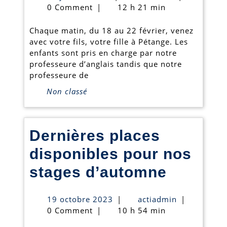
simultané
janvier
0 Comment
|
12 h 21 min
2019
pour
Chaque matin, du 18 au 22 février, venez
les
avec votre fils, votre fille à Pétange. Les
enfants sont pris en charge par notre
enfants
professeure d’anglais tandis que notre
et
professeure de
Non classé
les
parents,
mais
Dernières places
ouvert
disponibles pour nos
à
Dernièr
stages d’automne
tous!
places
19
actiadmin
19 octobre 2023
|
actiadmin
|
disponi
octobre
0 Comment
|
10 h 54 min
2023
pour