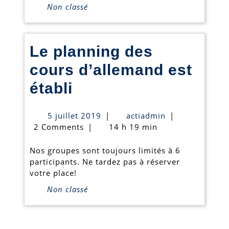
Non classé
nos
stages
Le planning des
d’auto
cours d’allemand est
Le
établi
planning
5
actiadmin
5 juillet 2019
|
actiadmin
|
des
juillet
2 Comments
|
14 h 19 min
2019
cours
Nos groupes sont toujours limités à 6
d’allemand
participants. Ne tardez pas à réserver
votre place!
est
Non classé
établi