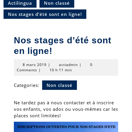
Actilingua
Non classé
Nos stages d’été sont en ligne!
Nos stages d’été sont
en ligne!
8
actiadmin
8 mars 2019
|
actiadmin
|
0
mars
Comments
|
10 h 11 min
2019
Categories:
Non classé
Ne tardez pas à nous contacter et à inscrire
vos enfants, vos ados ou vous-mêmes car les
places sont limitées!