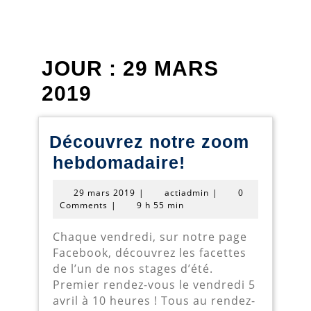
JOUR :
29 MARS
2019
Découvrez notre zoom
Découvrez
hebdomadaire!
notre
29
actiadmin
29 mars 2019
|
actiadmin
|
0
zoom
mars
Comments
|
9 h 55 min
2019
hebdomadaire
Chaque vendredi, sur notre page
Facebook, découvrez les facettes
de l’un de nos stages d’été.
Premier rendez-vous le vendredi 5
avril à 10 heures ! Tous au rendez-