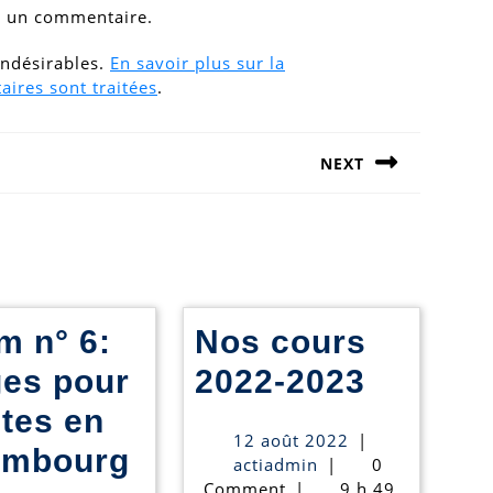
r un commentaire.
 indésirables.
En savoir plus sur la
ires sont traitées
.
NEXT
Next
post:
m n° 6:
Nos cours
Nos
ges pour
2022-2023
cours
ltes en
12
12 août 2022
|
2022-
embourg
actiadmin
août
actiadmin
|
0
2022
Comment
|
9 h 49