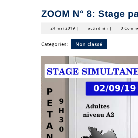
ZOOM N° 8: Stage pa
24
actiadmin
24 mai 2019
|
actiadmin
|
0 Comm
mai
2019
Categories:
Non classé