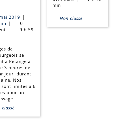
Zoom
2023
s
min
n°
10
mai 2019
|
Non classé
6:
actiadmin
mai
min
|
0
2019
nt
|
9 h 59
stages
pour
ges de
adultes
urgeois se
en
nt à Pétange à
de 3 heures de
luxembourgeois
r jour, durant
aine. Nos
sont limités à 6
es pour un
issage
classé