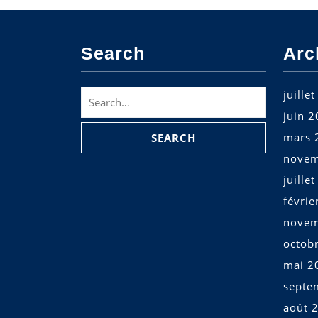
Search
Arc
Search
juille
for:
juin 
mars 
novem
juille
févrie
novem
octob
mai 2
septe
août 