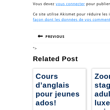
Vous devez
vous connecter
pour publie
Ce site utilise Akismet pour réduire les
façon dont les données de vos commenta
Navigation
PREVIOUS
de
Previous
post:
l’article
">
Related Post
Cours
Zoo
d’anglais
sta
pour jeunes
adu
Cours
ados!
lux