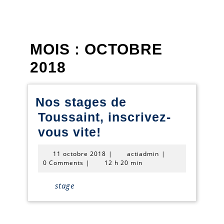
MOIS :
OCTOBRE
2018
Nos stages de
Toussaint, inscrivez-
Nos
vous vite!
stages
11
actiadmin
11 octobre 2018
|
actiadmin
|
de
octobre
0 Comments
|
12 h 20 min
2018
Toussaint,
stage
inscrivez-
vous
vite!