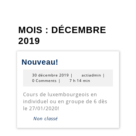
MOIS :
DÉCEMBRE
2019
Nouveau!
Nouveau!
30
actiadmin
30 décembre 2019
|
actiadmin
|
décembre
0 Comments
|
7 h 14 min
2019
Cours de luxembourgeois en
individuel ou en groupe de 6 dès
le 27/01/2020!
Non classé