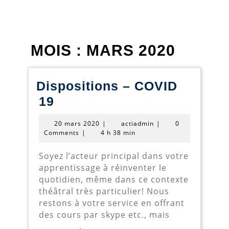
MOIS :
MARS 2020
Dispositions – COVID
Dispositions
19
–
20
actiadmin
20 mars 2020
|
actiadmin
|
0
COVID
mars
Comments
|
4 h 38 min
2020
19
Soyez l’acteur principal dans votre
apprentissage à réinventer le
quotidien, même dans ce contexte
théâtral très particulier! Nous
restons à votre service en offrant
des cours par skype etc., mais