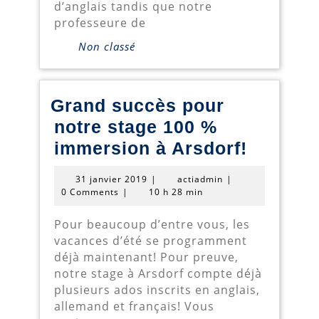
d’anglais tandis que notre
les
professeure de
parents,
Non classé
mais
ouvert
à
Grand succès pour
tous!
notre stage 100 %
Grand
immersion à Arsdorf!
succès
31
actiadmin
31 janvier 2019
|
actiadmin
|
pour
janvier
0 Comments
|
10 h 28 min
2019
notre
Pour beaucoup d’entre vous, les
stage
vacances d’été se programment
100
déjà maintenant! Pour preuve,
notre stage à Arsdorf compte déjà
%
plusieurs ados inscrits en anglais,
immers
allemand et français! Vous
à