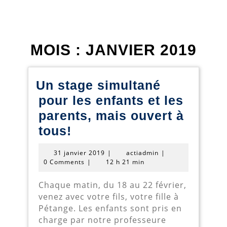
MOIS :
JANVIER 2019
Un stage simultané
pour les enfants et les
parents, mais ouvert à
Un
tous!
stage
31
actiadmin
31 janvier 2019
|
actiadmin
|
simultané
janvier
0 Comments
|
12 h 21 min
2019
pour
Chaque matin, du 18 au 22 février,
les
venez avec votre fils, votre fille à
enfants
Pétange. Les enfants sont pris en
charge par notre professeure
et