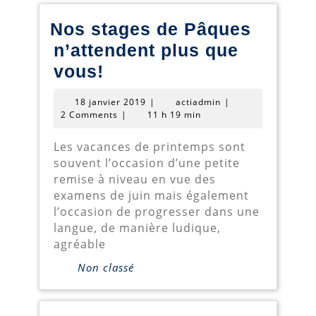
Nos stages de Pâques
n’attendent plus que
Nos
vous!
stages
18
actiadmin
18 janvier 2019
|
actiadmin
|
de
janvier
2 Comments
|
11 h 19 min
2019
Pâques
Les vacances de printemps sont
n’attendent
souvent l’occasion d’une petite
plus
remise à niveau en vue des
examens de juin mais également
que
l’occasion de progresser dans une
vous!
langue, de manière ludique,
agréable
Non classé