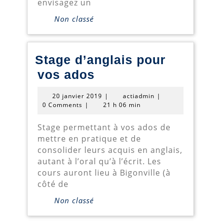
envisagez un
Arsdorf
Non classé
Stage d’anglais pour
Stage
vos ados
d’anglais
20
actiadmin
20 janvier 2019
|
actiadmin
|
pour
janvier
0 Comments
|
21 h 06 min
2019
vos
Stage permettant à vos ados de
ados
mettre en pratique et de
consolider leurs acquis en anglais,
autant à l’oral qu’à l’écrit. Les
cours auront lieu à Bigonville (à
côté de
Non classé