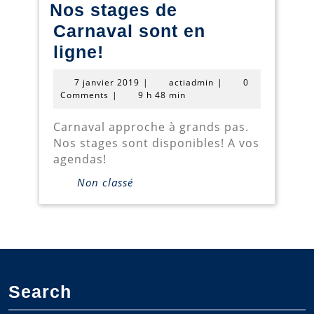
Nos stages de
Carnaval sont en
Nos
ligne!
stages
7
actiadmin
7 janvier 2019
|
actiadmin
|
0
de
janvier
Comments
|
9 h 48 min
2019
Carnaval
Carnaval approche à grands pas.
sont
Nos stages sont disponibles! A vos
en
agendas!
ligne!
Non classé
Search