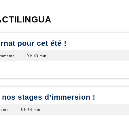
ACTILINGUA
Dernières
rnat pour cet été !
places
omments
|
9 h 43 min
en
internat
pour
cet
été
Vous
 nos stages d’immersion !
!
ne
ents
|
8 h 34 min
connaiss
pas