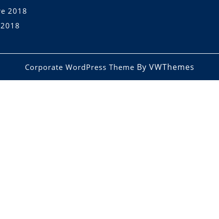
re 2018
t 2018
By VWThemes
Corporate WordPress Theme