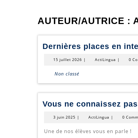
AUTEUR/AUTRICE :
Dernières places en inte
15
ActiLingua
15 juillet 2026
|
ActiLingua
|
0 C
juillet
2026
Non classé
Vous ne connaissez pas
3
ActiLingua
3 juin 2025
|
ActiLingua
|
0 Comm
juin
2025
Une de nos élèves vous en parle !