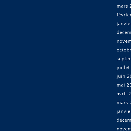
mars 
févrie
janvi
décem
novem
octob
septe
juille
juin 
mai 2
avril 
mars 
janvi
décem
novem