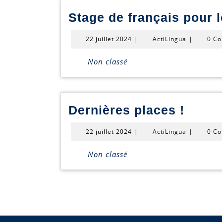
Stage de français pour 
22
ActiLingua
22 juillet 2024
|
ActiLingua
|
0 C
juillet
2024
Non classé
Derni
Dernières places !
place
22
ActiLingua
22 juillet 2024
|
ActiLingua
|
0 C
!
juillet
2024
Non classé