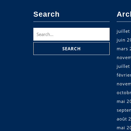
Search
Arc
Search
juille
for:
juin 
mars 
novem
juille
févrie
novem
octob
mai 2
septe
août 
mai 2