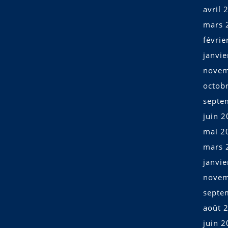
avril 
mars 
févrie
janvi
novem
octob
septe
juin 
mai 2
mars 
janvi
novem
septe
août 
juin 