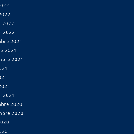
2022
2022
r 2022
er 2022
bre 2021
re 2021
mbre 2021
2021
021
2021
er 2021
bre 2020
mbre 2020
2020
2020