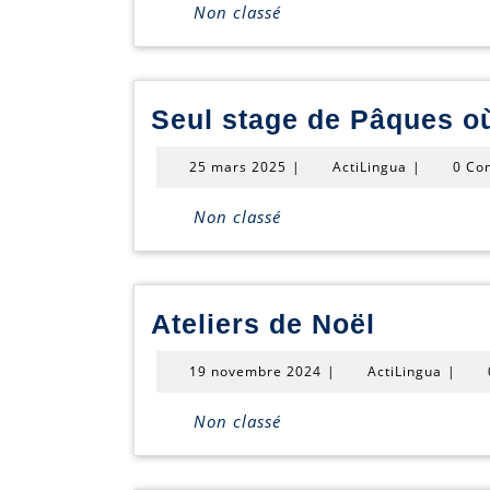
Non classé
Seul stage de Pâques où 
25
ActiLingua
25 mars 2025
|
ActiLingua
|
0 Co
mars
2025
Non classé
Ateliers
Ateliers de Noël
de
19
ActiLi
19 novembre 2024
|
ActiLingua
|
Noël
novembre
2024
Non classé