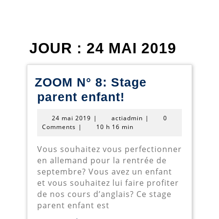
JOUR :
24 MAI 2019
ZOOM N° 8: Stage
ZOOM
parent enfant!
N°
24
actiadmin
24 mai 2019
|
actiadmin
|
0
8:
mai
Comments
|
10 h 16 min
2019
Stage
Vous souhaitez vous perfectionner
parent
en allemand pour la rentrée de
enfant!
septembre? Vous avez un enfant
et vous souhaitez lui faire profiter
de nos cours d’anglais? Ce stage
parent enfant est