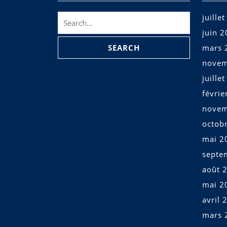
Search
juille
for:
juin 
mars 
novem
juille
févrie
novem
octob
mai 2
septe
août 
mai 2
avril 
mars 