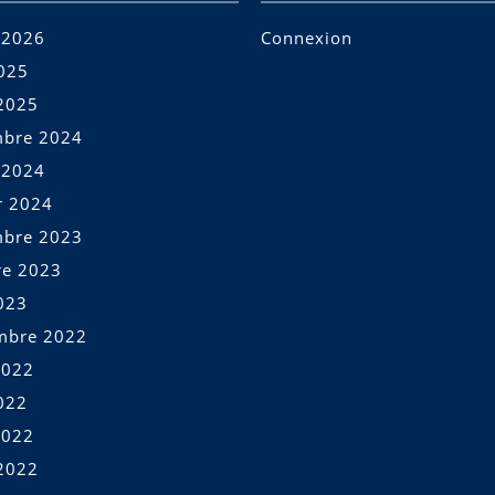
t 2026
Connexion
2025
2025
bre 2024
t 2024
r 2024
bre 2023
re 2023
023
mbre 2022
2022
022
2022
2022