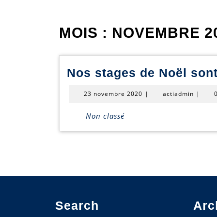
MOIS :
NOVEMBRE 2
Nos stages de Noël sont
23
actiad
23 novembre 2020
|
actiadmin
|
novembre
2020
Non classé
Search
Arc