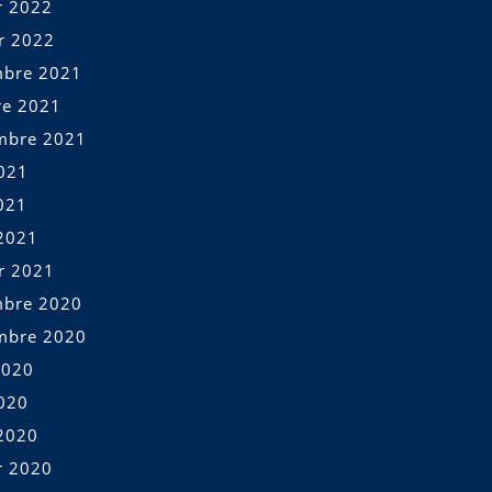
r 2022
er 2022
bre 2021
re 2021
mbre 2021
2021
021
2021
er 2021
bre 2020
mbre 2020
2020
2020
2020
r 2020