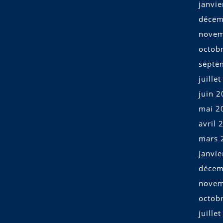
janvi
décem
novem
octob
septe
juille
juin 
mai 2
avril 
mars 
janvi
décem
novem
octob
juille