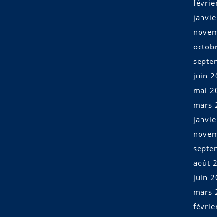
févrie
janvi
novem
octob
septe
juin 
mai 2
mars 
janvi
novem
septe
août 
juin 
mars 
févrie