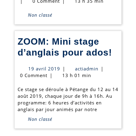
à
novembre
|
0 Comment
|
13 h 35 min
2024
Arsdorf!
Non classé
ZOOM: Mini stage
ZOO
d’anglais pour ados!
Mini
19
actiadmin
19 avril 2019
|
actiadmin
|
stag
avril
0 Comment
|
13 h 01 min
2019
d’ang
Ce stage se déroule à Pétange du 12 au 14
pour
août 2019, chaque jour de 9h à 16h. Au
programme: 6 heures d’activités en
ados
anglais par jour animés par notre
Non classé