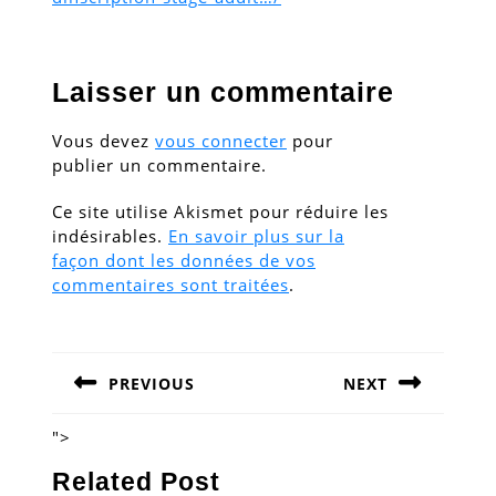
Laisser un commentaire
Vous devez
vous connecter
pour
publier un commentaire.
Ce site utilise Akismet pour réduire les
indésirables.
En savoir plus sur la
façon dont les données de vos
commentaires sont traitées
.
Navigation
de
PREVIOUS
NEXT
l’article
Previous
Next
post:
post:
">
Related Post