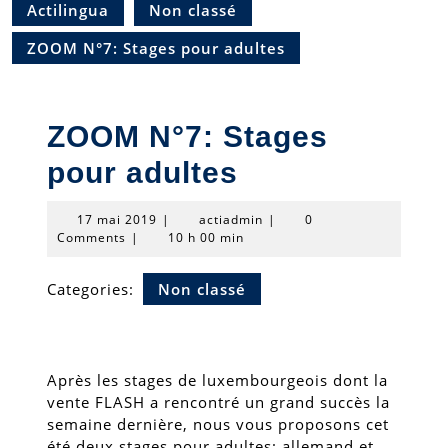
Actilingua
Non classé
ZOOM N°7: Stages pour adultes
ZOOM N°7: Stages
pour adultes
17
actiadmin
17 mai 2019
|
actiadmin
|
0
mai
Comments
|
10 h 00 min
2019
Categories:
Non classé
Après les stages de luxembourgeois dont la
vente FLASH a rencontré un grand succès la
semaine dernière, nous vous proposons cet
été deux stages pour adultes: allemand et