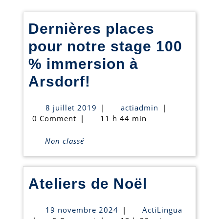
Dernières places
pour notre stage 100
% immersion à
Dernières
Arsdorf!
places
8
actiadmin
8 juillet 2019
|
actiadmin
|
pour
juillet
0 Comment
|
11 h 44 min
2019
notre
Non classé
stage
100
Ateliers
Ateliers de Noël
%
de
immersion
19
ActiLingu
19 novembre 2024
|
ActiLingua
Noël