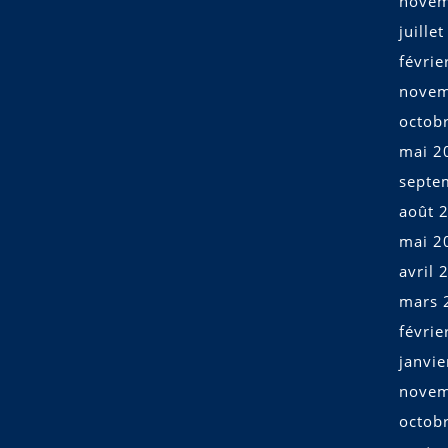
novem
juille
févrie
novem
octob
mai 2
septe
août 
mai 2
avril 
mars 
févrie
janvi
novem
octob