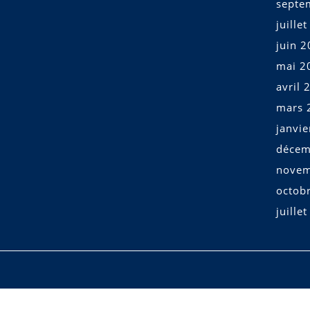
septe
juille
juin 
mai 2
avril 
mars 
janvi
décem
novem
octob
juille
Scroll
Up