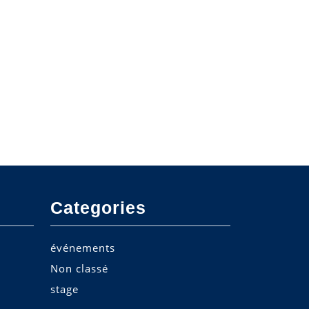
n
Categories
événements
Non classé
stage