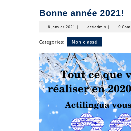
Bonne année 2021!
8
actiadmin
8 janvier 2021
|
actiadmin
|
0 Com
janvier
2021
Categories:
Non classé