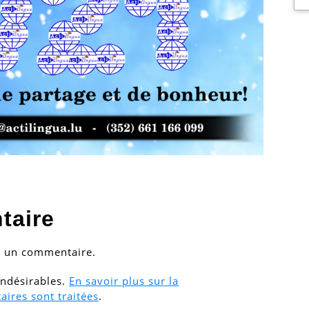
taire
r un commentaire.
 indésirables.
En savoir plus sur la
ires sont traitées
.