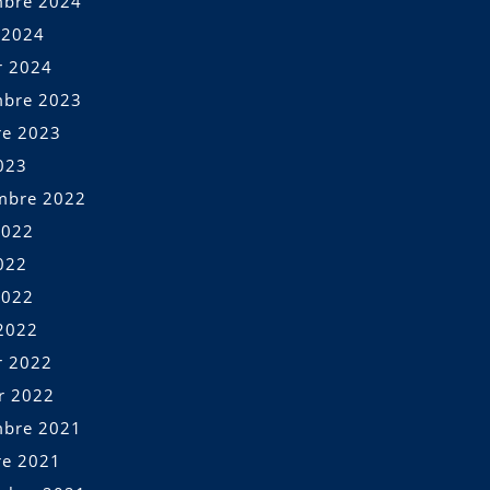
bre 2024
t 2024
r 2024
bre 2023
re 2023
023
mbre 2022
2022
022
2022
2022
r 2022
er 2022
bre 2021
re 2021