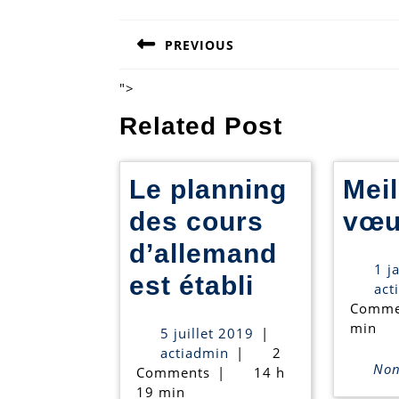
Navigation
PREVIOUS
de
Previous
post:
l’article
">
Related Post
Le planning
Meil
des cours
vœu
d’allemand
1 j
Le
est établi
act
Comme
planning
min
5
5 juillet 2019
|
des
actiadmin
juillet
actiadmin
|
2
Non 
2019
Comments
|
14 h
cours
19 min