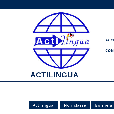
Skip
to
content
ACC
CON
ACTILINGUA
Actilingua
Non classé
Bonne a