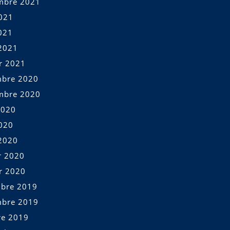
mbre 2021
2021
021
2021
er 2021
bre 2020
mbre 2020
2020
2020
2020
r 2020
er 2020
bre 2019
bre 2019
re 2019