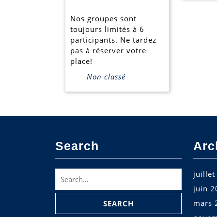
d’alleman
Nos groupes sont
est
toujours limités à 6
établi
participants. Ne tardez
pas à réserver votre
place!
Non classé
Search
Arc
Search
juille
for:
juin 
mars 