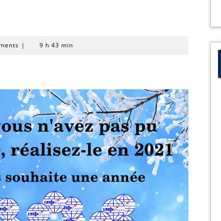
ments
|
9 h 43 min