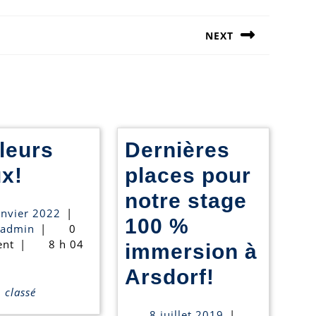
NEXT
Next
post:
leurs
Dernières
Meilleurs
x!
places pour
vœux!
notre stage
1
anvier 2022
|
100 %
actiadmin
janvier
iadmin
|
0
2022
nt
|
8 h 04
immersion à
Dernière
Arsdorf!
classé
places
8
8 juillet 2019
|