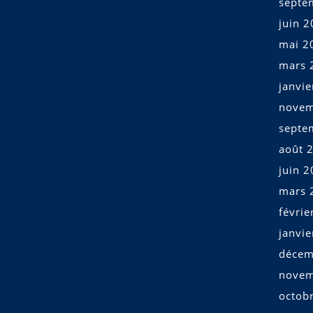
septe
juin 
mai 2
mars 
janvi
novem
septe
août 
juin 
mars 
févrie
janvi
décem
novem
octob