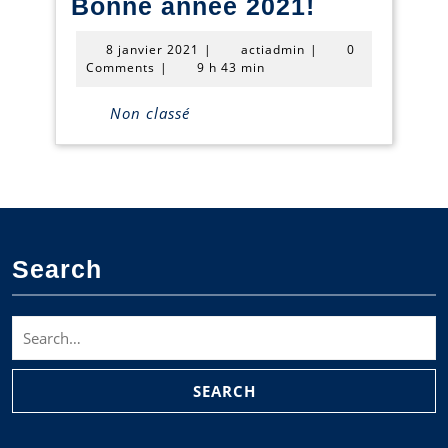
Bonne
Bonne année 2021!
année
8
actiadmin
8 janvier 2021
|
actiadmin
|
0
2021!
janvier
Comments
|
9 h 43 min
2021
Non classé
Search
Search
for: