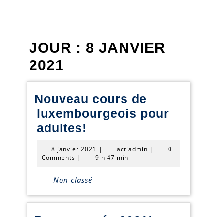
JOUR :
8 JANVIER
2021
Nouveau cours de
luxembourgeois pour
Nouveau
adultes!
cours
8
actiadmin
8 janvier 2021
|
actiadmin
|
0
de
janvier
Comments
|
9 h 47 min
2021
luxembourgeois
Non classé
pour
adultes!