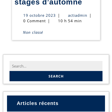
Dernièr
stages d’automne
à
places
Arsdorf!
19
actiadmin
19 octobre 2023
|
actiadmin
|
disponi
octobre
0 Comment
|
10 h 54 min
2023
pour
Non classé
nos
stages
d’auto
Search
for:
Articles récents