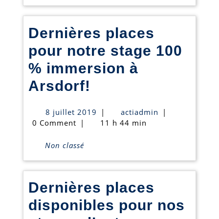
Dernières places
pour notre stage 100
% immersion à
Dernières
Arsdorf!
places
8
actiadmin
8 juillet 2019
|
actiadmin
|
pour
juillet
0 Comment
|
11 h 44 min
2019
notre
Non classé
stage
100
Dernières places
%
disponibles pour nos
immersion