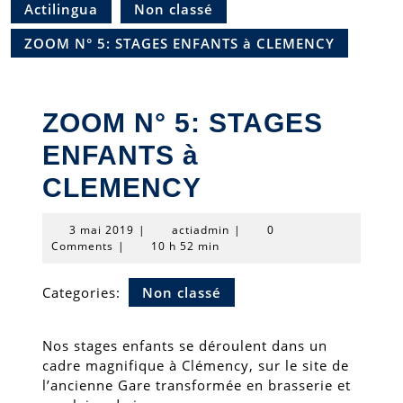
Actilingua
Non classé
ZOOM N° 5: STAGES ENFANTS à CLEMENCY
ZOOM N° 5: STAGES
ENFANTS à
CLEMENCY
3
actiadmin
3 mai 2019
|
actiadmin
|
0
mai
Comments
|
10 h 52 min
2019
Categories:
Non classé
Nos stages enfants se déroulent dans un
cadre magnifique à Clémency, sur le site de
l’ancienne Gare transformée en brasserie et