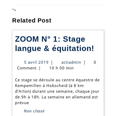
l’article
Previous
Next
post:
post:
">
Related Post
ZOOM N° 1: Stage
ZOO
langue & équitation!
N°
5
actiadmin
5 avril 2019
|
actiadmin
|
0
1:
avril
Comment
|
10 h 00 min
2019
Stag
Ce stage se déroule au centre équestre de
langu
Kempemillen à Hobscheid (à 8 km
d’Arlon) durant une semaine, chaque jour
&
de 9h à 18h. La semaine en allemand est
équit
prévue
Non classé