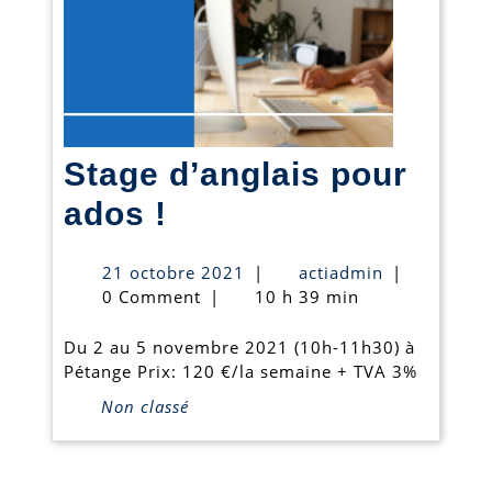
Stage d’anglais pour
Stage
ados !
d’anglais
21
actiadmin
21 octobre 2021
|
actiadmin
|
pour
octobre
0 Comment
|
10 h 39 min
2021
ados
Du 2 au 5 novembre 2021 (10h-11h30) à
!
Pétange Prix: 120 €/la semaine + TVA 3%
Non classé