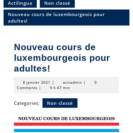
Actilingua
Non classé
Nouveau cours de luxembourgeois pour
adultes!
Nouveau cours de
luxembourgeois pour
adultes!
8
actiadmin
8 janvier 2021
|
actiadmin
|
0
janvier
Comments
|
9 h 47 min
2021
Categories:
Non classé