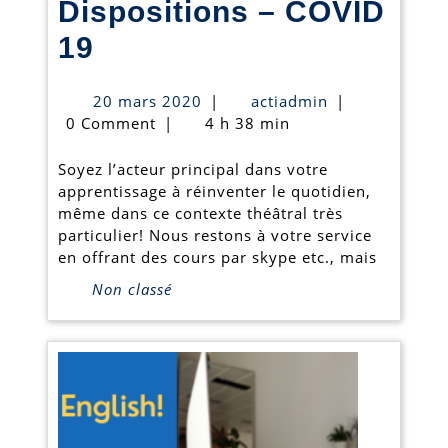
Dispositions – COVID
Dispositions
19
–
20
actiadmin
20 mars 2020
|
actiadmin
|
COVID
mars
0 Comment
|
4 h 38 min
2020
19
Soyez l’acteur principal dans votre
apprentissage à réinventer le quotidien,
même dans ce contexte théâtral très
particulier! Nous restons à votre service
en offrant des cours par skype etc., mais
Non classé