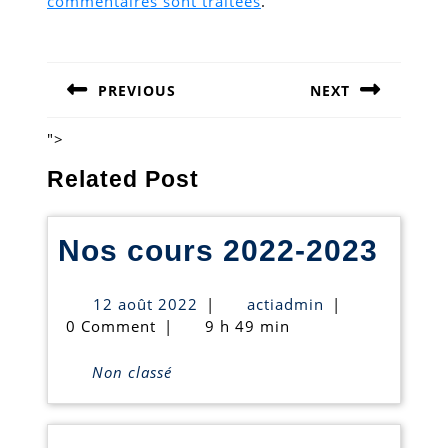
commentaires sont traitées
.
Navigation
de
PREVIOUS
NEXT
l’article
Previous
Next
post:
post:
">
Related Post
Nos
Nos cours 2022-2023
cour
12
actiadmin
12 août 2022
|
actiadmin
|
2022
août
0 Comment
|
9 h 49 min
2022
202
Non classé