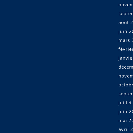
novem
septe
août 
juin 
mars 
févrie
janvi
décem
novem
octob
septe
juille
juin 
mai 2
avril 