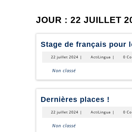
JOUR :
22 JUILLET 2
Stage de français pour 
22
ActiLingua
22 juillet 2024
|
ActiLingua
|
0 C
juillet
2024
Non classé
Derni
Dernières places !
place
22
ActiLingua
22 juillet 2024
|
ActiLingua
|
0 C
!
juillet
2024
Non classé