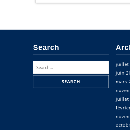
Search
Arc
Search
juille
for:
juin 
mars 
novem
juille
févrie
novem
octob