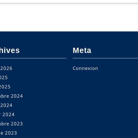
2024
hives
Meta
t 2026
Connexion
2025
2025
bre 2024
t 2024
r 2024
bre 2023
re 2023