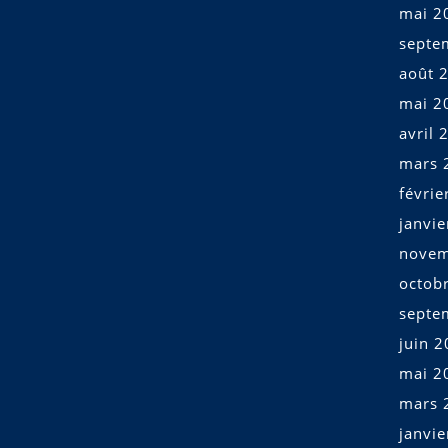
mai 2
septe
août 
mai 2
avril 
mars 
févrie
janvi
novem
octob
septe
juin 
mai 2
mars 
janvi