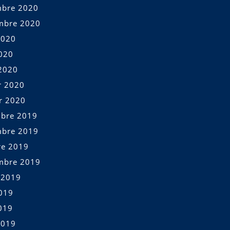
bre 2020
mbre 2020
2020
2020
2020
r 2020
er 2020
bre 2019
bre 2019
re 2019
mbre 2019
t 2019
2019
019
2019