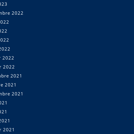
023
mbre 2022
2022
022
2022
2022
r 2022
er 2022
bre 2021
re 2021
mbre 2021
2021
021
2021
er 2021