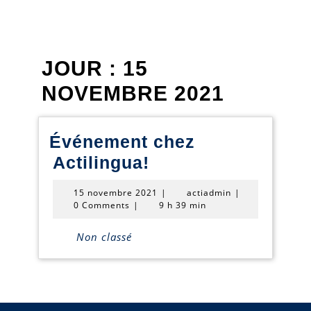
JOUR :
15
NOVEMBRE 2021
Événement chez
Événement
Actilingua!
chez
15
actiadmin
15 novembre 2021
|
actiadmin
|
Actilingua!
novembre
0 Comments
|
9 h 39 min
2021
Non classé