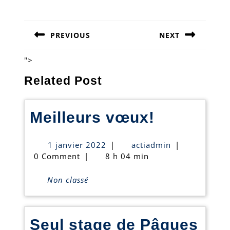
Navigation
de
PREVIOUS
NEXT
l’article
Previous
Next
post:
post:
">
Related Post
Meilleurs
Meilleurs vœux!
vœux!
1
actiadmin
1 janvier 2022
|
actiadmin
|
janvier
0 Comment
|
8 h 04 min
2022
Non classé
Seul stage de Pâques