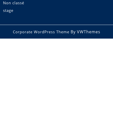
Non classé
stage
By VWThemes
Corporate WordPress Theme
Scroll
Up