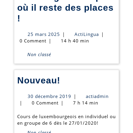
où il reste des places
Seul
!
stage
25
ActiLingua
25 mars 2025
|
ActiLingua
|
de
mars
0 Comment
|
14 h 40 min
2025
Pâques
Non classé
où
il
Nouveau!
Nouveau!
reste
des
30
actiadmin
30 décembre 2019
|
actiadmin
places
décembre
|
0 Comment
|
7 h 14 min
2019
!
Cours de luxembourgeois en individuel ou
en groupe de 6 dès le 27/01/2020!
Non classé