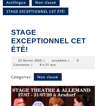
Actilingua
Non classé
STAGE EXCEPTIONNEL CET ÉTÉ!
STAGE
EXCEPTIONNEL CET
ÉTÉ!
25
actiadmin
25 février 2020
|
actiadmin
|
0
février
Comments
|
8 h 31 min
2020
Categories:
Non classé