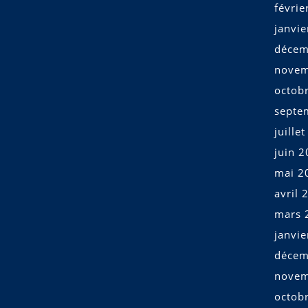
févrie
janvi
décem
novem
octob
septe
juille
juin 
mai 2
avril 
mars 
janvi
décem
novem
octob