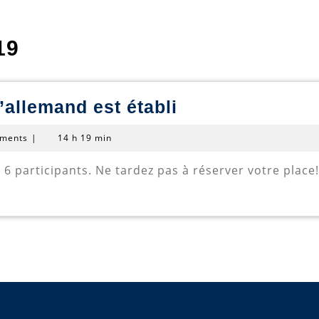
19
Le
’allemand est établi
planning
ments
|
14 h 19 min
des
cours
 6 participants. Ne tardez pas à réserver votre place!
d’allemand
est
établi