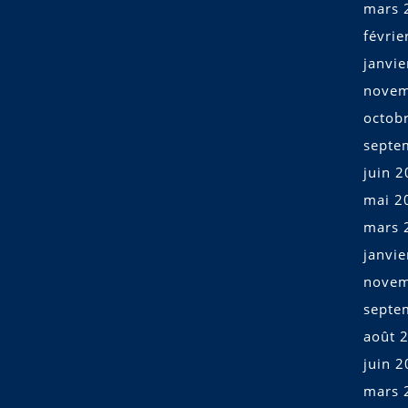
mars 
févrie
janvi
novem
octob
septe
juin 
mai 2
mars 
janvi
novem
septe
août 
juin 
mars 