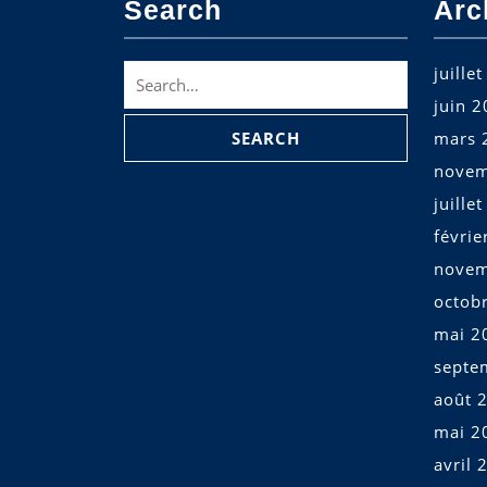
Search
Arc
Search
juille
for:
juin 
mars 
novem
juille
févrie
novem
octob
mai 2
septe
août 
mai 2
avril 