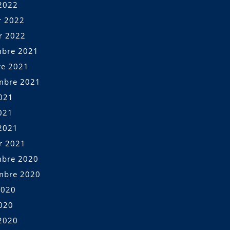
2022
r 2022
er 2022
bre 2021
re 2021
mbre 2021
2021
021
2021
er 2021
bre 2020
mbre 2020
2020
2020
2020