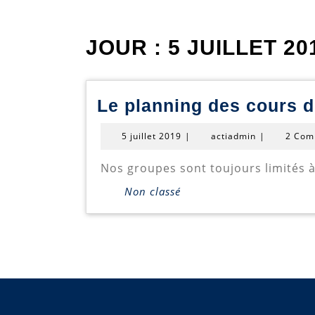
JOUR :
5 JUILLET 20
Le planning des cours d
5
actiadmin
5 juillet 2019
|
actiadmin
|
2 Com
juillet
2019
Nos groupes sont toujours limités à
Non classé