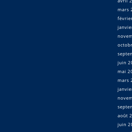
avril 
mars 
févrie
janvi
novem
octob
septe
juin 
mai 2
mars 
janvi
novem
septe
août 
juin 