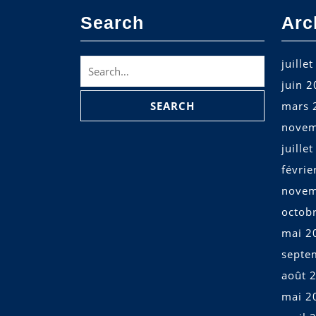
Search
Arc
Search
juille
for:
juin 
mars 
novem
juille
févrie
novem
octob
mai 2
septe
août 
mai 2