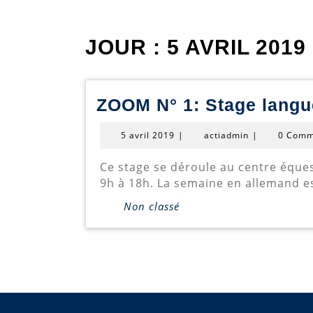
JOUR :
5 AVRIL 2019
ZOOM N° 1: Stage langue
5
actiadmin
5 avril 2019
|
actiadmin
|
0 Comm
avril
2019
Ce stage se déroule au centre équestre de Kempemillen à Hobscheid (à 8 km d’Arlon) durant une semaine, chaque jour de
9h à 18h. La semaine en allemand e
Non classé