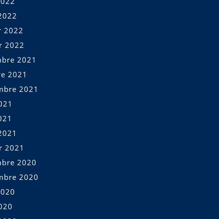
2022
2022
r 2022
er 2022
bre 2021
re 2021
mbre 2021
2021
021
2021
er 2021
bre 2020
mbre 2020
2020
2020