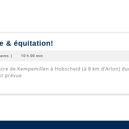
ZOOM
 & équitation!
N°
ents
|
10 h 00 min
1:
Stage
st prévue
langue
&
équitation!