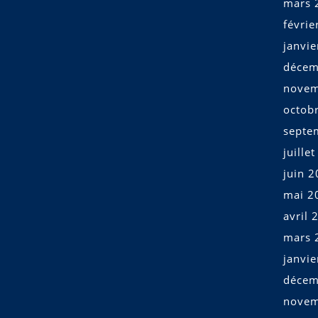
mars 
févrie
janvi
décem
novem
octob
septe
juille
juin 
mai 2
avril 
mars 
janvi
décem
novem