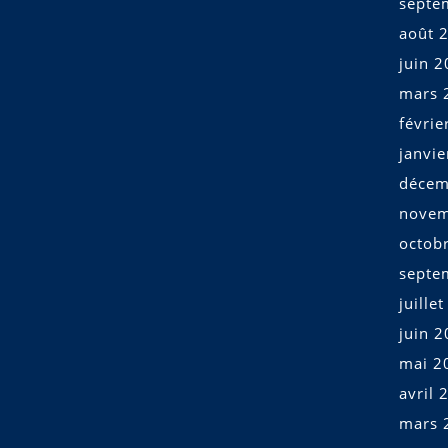
septe
août 
juin 
mars 
févrie
janvi
décem
novem
octob
septe
juille
juin 
mai 2
avril 
mars 