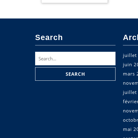
Search
Arc
Search
juille
for:
juin 
mars 
novem
juille
févrie
novem
octob
mai 2