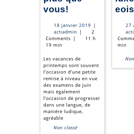
Nos
vous!
eois
stages
18
18 janvier 2019
|
27 
de
actiadmin
janvier
actiadmin
|
2
act
2019
Comments
|
11 h
Comme
Pâques
19 min
min
n’attendent
Les vacances de
Non 
plus
printemps sont souvent
que
l’occasion d’une petite
remise à niveau en vue
vous!
des examens de juin
mais également
l’occasion de progresser
dans une langue, de
manière ludique,
agréable
Non classé