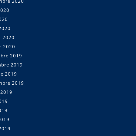
mbre 2020
2020
2020
2020
r 2020
er 2020
bre 2019
bre 2019
re 2019
mbre 2019
t 2019
2019
019
2019
2019