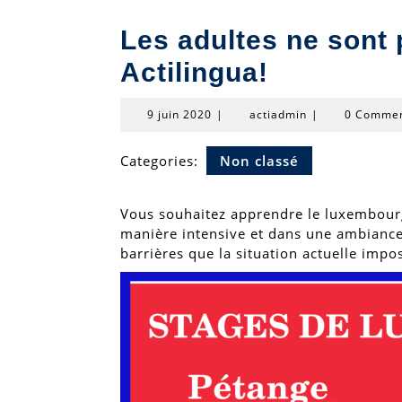
Les adultes ne sont 
Actilingua!
9
actiadmin
9 juin 2020
|
actiadmin
|
0 Comme
juin
2020
Categories:
Non classé
Vous souhaitez apprendre le luxembourg
manière intensive et dans une ambiance 
barrières que la situation actuelle impos