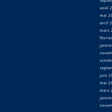
septe
août 
mai 2
avril 
mars 
févrie
janvi
novem
octob
septe
juin 
mai 2
mars 
janvi
novem