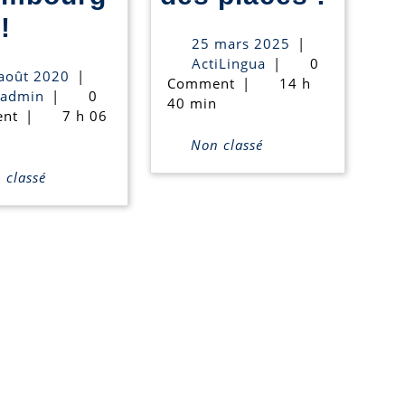
Découvrez
stage
!
25
25 mars 2025
|
nos
de
ActiLingua
mars
ActiLingua
|
0
27
août 2020
|
2025
Comment
|
14 h
cours
Pâqu
actiadmin
août
iadmin
|
0
40 min
2020
nt
|
7 h 06
réguliers
où
Non classé
en
il
classé
luxembourgeois!
reste
des
place
!