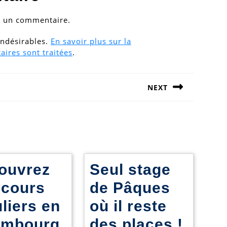
r un commentaire.
 indésirables.
En savoir plus sur la
ires sont traitées
.
NEXT
Next
post:
ouvrez
Seul stage
 cours
de Pâques
liers en
où il reste
Seul
embourg
des places !