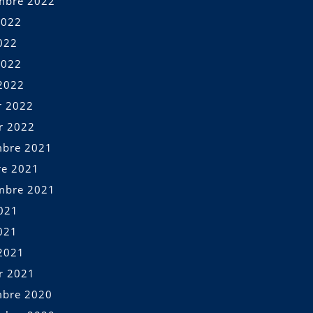
mbre 2022
2022
022
2022
2022
r 2022
er 2022
bre 2021
re 2021
mbre 2021
2021
021
2021
er 2021
bre 2020