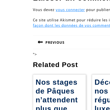
Vous devez
vous connecter
pour publie
Ce site utilise Akismet pour réduire les
façon dont les données de vos commenta
Navigation
PREVIOUS
de
Previous
post:
l’article
">
Related Post
Nos stages
Déc
de Pâques
nos
n’attendent
régu
plus que
lux