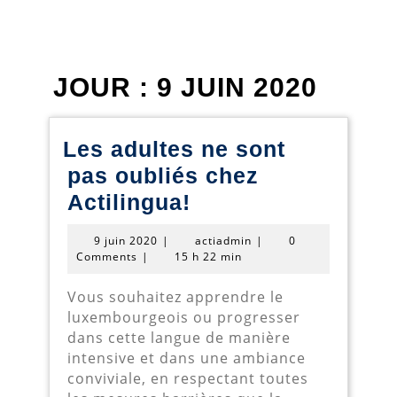
JOUR :
9 JUIN 2020
Les adultes ne sont
pas oubliés chez
Les
Actilingua!
adultes
9
actiadmin
9 juin 2020
|
actiadmin
|
0
ne
juin
Comments
|
15 h 22 min
2020
sont
Vous souhaitez apprendre le
pas
luxembourgeois ou progresser
oubliés
dans cette langue de manière
intensive et dans une ambiance
chez
conviviale, en respectant toutes
Actilingua!