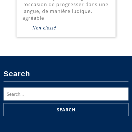
l’occasion de progresser dans une
vous!
langue, de manière ludique,
agréable
Non classé
Search
Search
for: