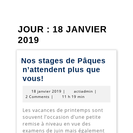
JOUR :
18 JANVIER
2019
Nos stages de Pâques
n’attendent plus que
Nos
vous!
stages
18
actiadmin
18 janvier 2019
|
actiadmin
|
de
janvier
2 Comments
|
11 h 19 min
2019
Pâques
Les vacances de printemps sont
n’attendent
souvent l’occasion d’une petite
plus
remise à niveau en vue des
examens de juin mais également
que