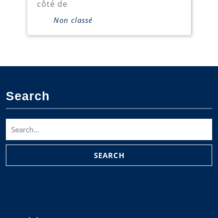
côté de
Non classé
Search
Search
for: