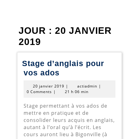
JOUR :
20 JANVIER
2019
Stage d’anglais pour
Stage
vos ados
d’anglais
20
actiadmin
20 janvier 2019
|
actiadmin
|
pour
janvier
0 Comments
|
21 h 06 min
2019
vos
Stage permettant à vos ados de
ados
mettre en pratique et de
consolider leurs acquis en anglais,
autant à l’oral qu’à l’écrit. Les
cours auront lieu à Bigonville (à