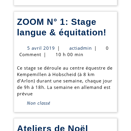
2
clics!
ZOOM N° 1: Stage
ZOO
langue & équitation!
N°
5
actiadmin
5 avril 2019
|
actiadmin
|
0
1:
avril
Comment
|
10 h 00 min
2019
Stag
Ce stage se déroule au centre équestre de
langu
Kempemillen à Hobscheid (à 8 km
d’Arlon) durant une semaine, chaque jour
&
de 9h à 18h. La semaine en allemand est
équit
prévue
Non classé
Ateliers
Ateliers de Noël