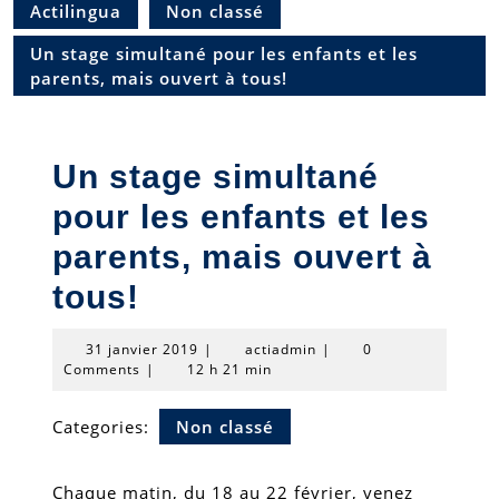
Actilingua
Non classé
Un stage simultané pour les enfants et les
parents, mais ouvert à tous!
Un stage simultané
pour les enfants et les
parents, mais ouvert à
tous!
31
actiadmin
31 janvier 2019
|
actiadmin
|
0
janvier
Comments
|
12 h 21 min
2019
Categories:
Non classé
Chaque matin, du 18 au 22 février, venez