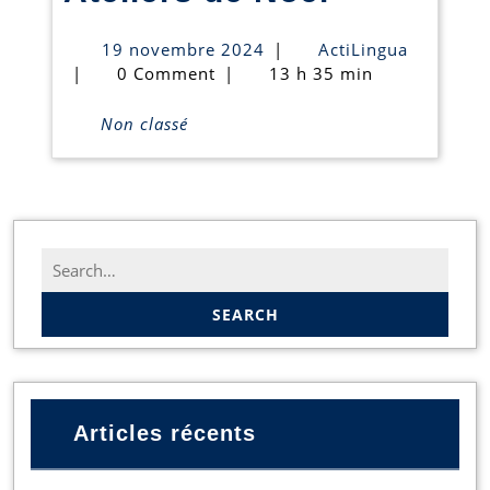
de
19
ActiLingu
19 novembre 2024
|
ActiLingua
Noël
novembre
|
0 Comment
|
13 h 35 min
2024
Non classé
Search
for:
Articles récents