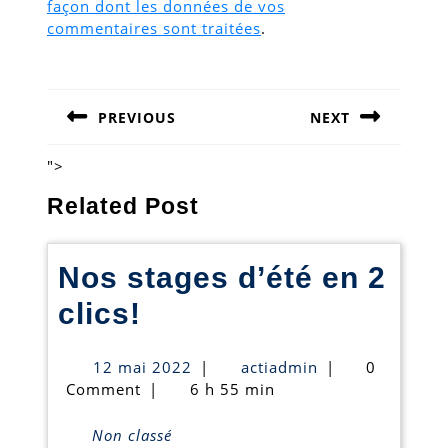
façon dont les données de vos
commentaires sont traitées
.
Navigation
de
PREVIOUS
NEXT
l’article
Previous
Next
post:
post:
">
Related Post
Nos stages d’été en 2
Nos
clics!
stages
12
actiadmin
12 mai 2022
|
actiadmin
|
0
d’été
mai
Comment
|
6 h 55 min
2022
en
Non classé