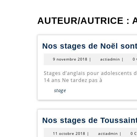
AUTEUR/AUTRICE :
Nos stages de Noël sont
9
actiadmi
9 novembre 2018
|
actiadmin
|
0
novembre
2018
Stages d’anglais pour adolescents du 2 au 4 janvier 2019: de 9h à 12h à Pétange: 9-13 ans de 13h30 à 16h30 à Bigonville: 10-
14 ans Ne tardez pas à
stage
Nos stages de Toussaint
11
actiadmin
11 octobre 2018
|
actiadmin
|
0 