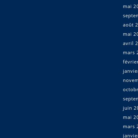
mai 2
septe
août 
mai 2
avril 
mars 
févrie
janvi
novem
octob
septe
juin 
mai 2
mars 
janvi