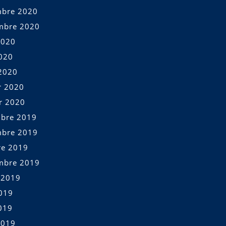
bre 2020
mbre 2020
2020
2020
2020
r 2020
er 2020
bre 2019
bre 2019
re 2019
mbre 2019
t 2019
2019
019
2019