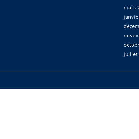
mars 
janvi
décem
novem
octob
juille
Scroll
Up