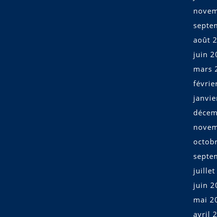
novem
septe
août 
juin 
mars 
févrie
janvi
décem
novem
octob
septe
juille
juin 
mai 2
avril 