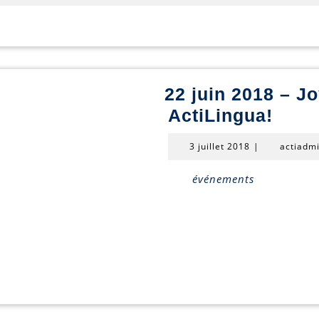
de
Toussaint,
inscrivez-
vous
vite!
22 juin 2018 – J
22
ActiLingua!
juin
3
3 juillet 2018
|
actiadm
2018
juillet
2018
–
événements
Joye
anni
Acti