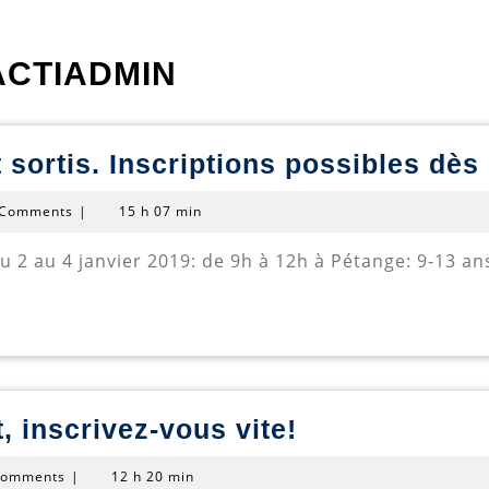
ACTIADMIN
 sortis. Inscriptions possibles dès
n
 Comments
|
15 h 07 min
Nos
, inscrivez-vous vite!
stages
Comments
|
12 h 20 min