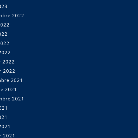
023
mbre 2022
2022
022
2022
2022
r 2022
er 2022
bre 2021
re 2021
mbre 2021
2021
021
2021
er 2021