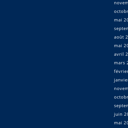
novem
octob
mai 2
septe
août 
mai 2
avril 
mars 
févrie
janvi
novem
octob
septe
juin 
mai 2