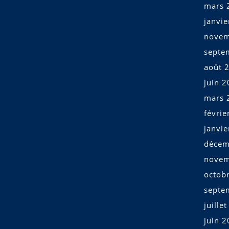
mars 
janvi
novem
septe
août 
juin 
mars 
févrie
janvi
décem
novem
octob
septe
juille
juin 