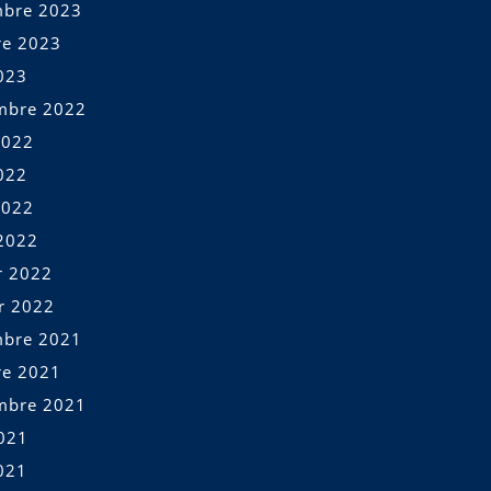
bre 2023
re 2023
023
mbre 2022
2022
022
2022
2022
r 2022
er 2022
bre 2021
re 2021
mbre 2021
2021
021