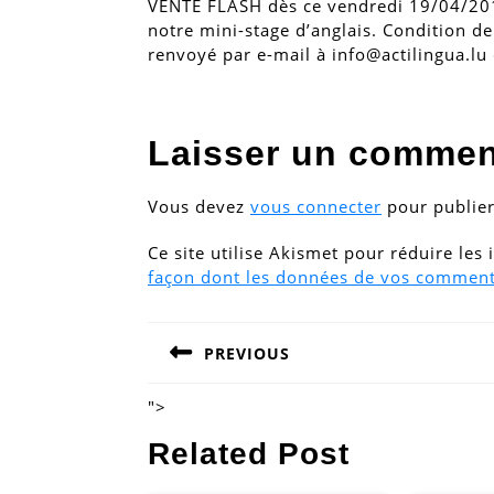
VENTE FLASH dès ce vendredi 19/04/201
notre mini-stage d’anglais. Condition de 
renvoyé par e-mail à info@actilingua.lu
Laisser un commen
Vous devez
vous connecter
pour publie
Ce site utilise Akismet pour réduire les
façon dont les données de vos commenta
Navigation
PREVIOUS
de
Previous
post:
l’article
">
Related Post