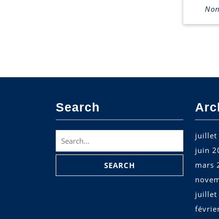
Non 
Search
Arc
Search
juille
for:
juin 
mars 
novem
juille
févrie