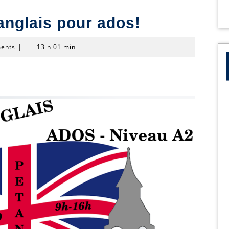
anglais pour ados!
ents
|
13 h 01 min