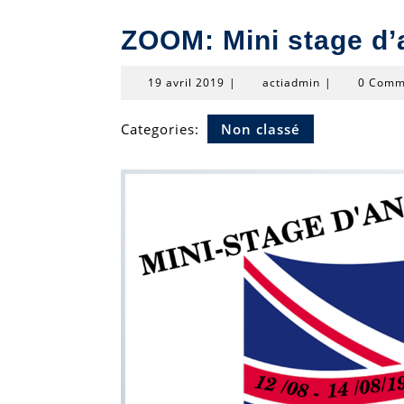
ZOOM: Mini stage d’
19
actiadmin
19 avril 2019
|
actiadmin
|
0 Comm
avril
2019
Categories:
Non classé