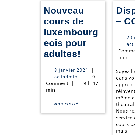
Nouveau
Dis
cours de
– C
luxembourg
20 
eois pour
act
Comme
Nouveau
adultes!
min
cours
8
8 janvier 2021
|
Soyez l’
de
actiadmin
janvier
actiadmin
|
0
dans vo
2021
Comment
|
9 h 47
luxembourg
apprent
min
réinvent
pour
même da
Non classé
théâtral
adultes!
Nous re
service 
cours pa
mais