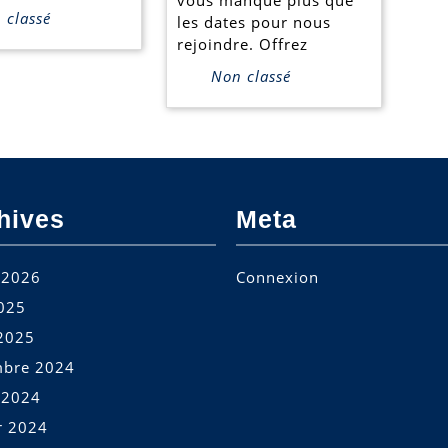
vous manque plus que
classé
les dates pour nous
rejoindre. Offrez
Non classé
hives
Meta
t 2026
Connexion
2025
2025
bre 2024
t 2024
r 2024