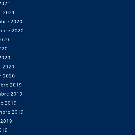
2021
er 2021
bre 2020
mbre 2020
2020
2020
2020
r 2020
er 2020
bre 2019
bre 2019
re 2019
mbre 2019
t 2019
2019