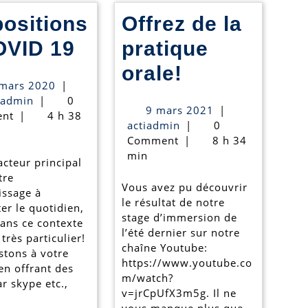
positions
Offrez de la
Dispositions
OVID 19
pratique
–
Offrez
orale!
20
mars 2020
|
COVID
de
actiadmin
mars
iadmin
|
0
9
9 mars 2021
|
2020
nt
|
4 h 38
19
la
actiadmin
mars
actiadmin
|
0
2021
Comment
|
8 h 34
pratique
min
acteur principal
orale!
tre
Vous avez pu découvrir
eois
issage à
le résultat de notre
er le quotidien,
stage d’immersion de
ns ce contexte
l’été dernier sur notre
 très particulier!
chaîne Youtube:
stons à votre
https://www.youtube.co
en offrant des
m/watch?
r skype etc.,
v=jrCpUfX3m5g. Il ne