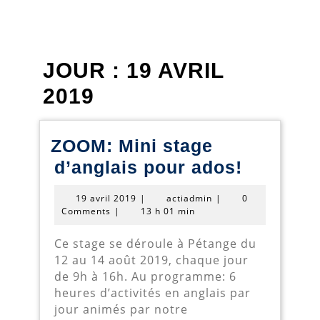
JOUR :
19 AVRIL
2019
ZOOM: Mini stage
ZOOM:
d’anglais pour ados!
Mini
19
actiadmin
19 avril 2019
|
actiadmin
|
0
stage
avril
Comments
|
13 h 01 min
2019
d’anglai
Ce stage se déroule à Pétange du
pour
12 au 14 août 2019, chaque jour
ados!
de 9h à 16h. Au programme: 6
heures d’activités en anglais par
jour animés par notre