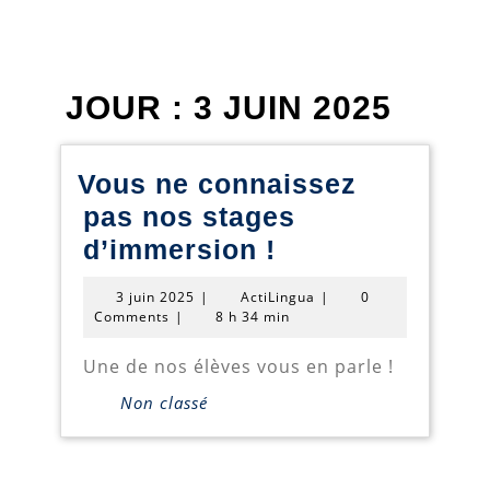
JOUR :
3 JUIN 2025
Vous ne connaissez
pas nos stages
Vous
d’immersion !
ne
3
ActiLingua
3 juin 2025
|
ActiLingua
|
0
connaissez
juin
Comments
|
8 h 34 min
2025
pas
Une de nos élèves vous en parle !
nos
Non classé
stages
d’immersion
!