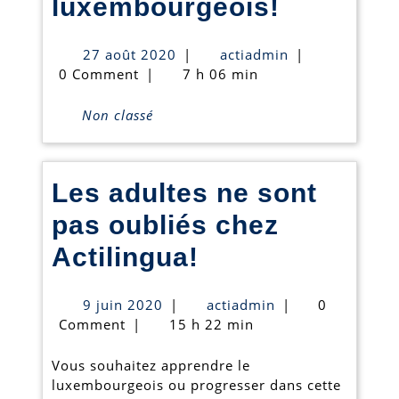
Découvr
luxembourgeois!
nos
27
actiadmin
27 août 2020
|
actiadmin
|
cours
août
0 Comment
|
7 h 06 min
2020
régulier
Non classé
en
luxembo
Les adultes ne sont
pas oubliés chez
Les
Actilingua!
adultes
9
actiadmin
9 juin 2020
|
actiadmin
|
0
ne
juin
Comment
|
15 h 22 min
2020
sont
Vous souhaitez apprendre le
pas
luxembourgeois ou progresser dans cette