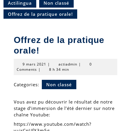
Actilingua
Non classé
Offrez de la pratique orale!
Offrez de la pratique
orale!
9
actiadmin
9 mars 2021
|
actiadmin
|
0
mars
Comments
|
8 h 34 min
2021
Categories:
Non classé
Vous avez pu découvrir le résultat de notre
stage d’immersion de l’été dernier sur notre
chaîne Youtube:
https://www.youtube.com/watch?
v=jrCpUfX3m5g.