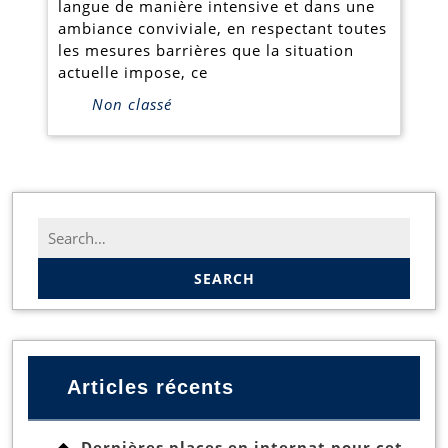
langue de manière intensive et dans une
oubliés
ambiance conviviale, en respectant toutes
chez
les mesures barrières que la situation
actuelle impose, ce
Actilingua!
Non classé
Search
for:
Articles récents
Dernières places en internat pour cet