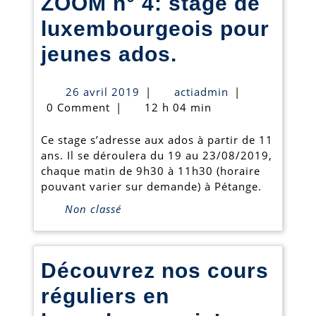
ZOOM n° 4: stage de
luxembourgeois pour
ZOOM
jeunes ados.
n°
26
actiadmin
26 avril 2019
|
actiadmin
|
4:
avril
0 Comment
|
12 h 04 min
2019
stage
Ce stage s’adresse aux ados à partir de 11
de
ans. Il se déroulera du 19 au 23/08/2019,
chaque matin de 9h30 à 11h30 (horaire
luxembourge
pouvant varier sur demande) à Pétange.
pour
Non classé
jeunes
ados.
Découvrez nos cours
réguliers en