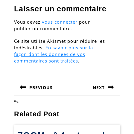
Laisser un commentaire
Vous devez
vous connecter
pour
publier un commentaire.
Ce site utilise Akismet pour réduire les
indésirables.
En savoir plus sur la
façon dont les données de vos
commentaires sont traitées
.
Navigation
de
PREVIOUS
NEXT
l’article
Previous
Next
post:
post:
">
Related Post