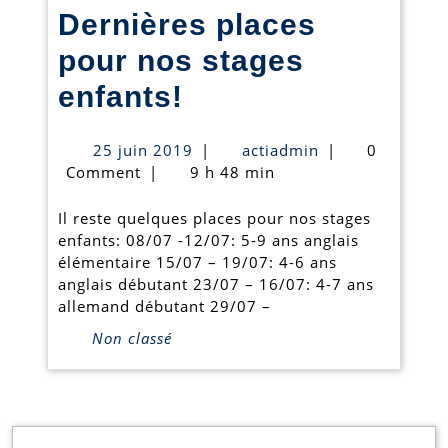
Dernières places
!
pour nos stages
Dernières
enfants!
places
25
actiadmin
25 juin 2019
|
actiadmin
|
0
pour
juin
Comment
|
9 h 48 min
2019
nos
Il reste quelques places pour nos stages
stages
enfants: 08/07 -12/07: 5-9 ans anglais
élémentaire 15/07 – 19/07: 4-6 ans
enfants!
anglais débutant 23/07 – 16/07: 4-7 ans
allemand débutant 29/07 –
Non classé