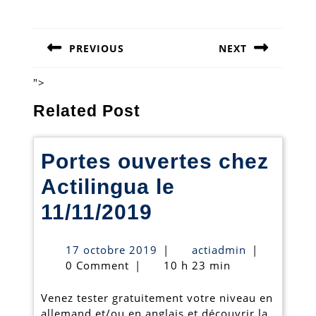
Navigation
de
PREVIOUS
NEXT
l’article
Previous
Next
post:
post:
">
Related Post
Portes ouvertes chez
Actilingua le
Portes
11/11/2019
ouvertes
17
actiadmin
17 octobre 2019
|
actiadmin
|
chez
octobre
0 Comment
|
10 h 23 min
2019
Actilingua
Venez tester gratuitement votre niveau en
le
allemand et/ou en anglais et découvrir la