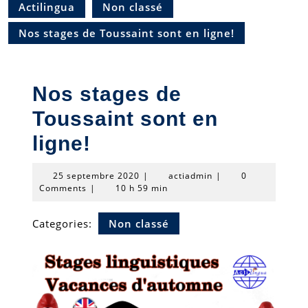
Actilingua
Non classé
Nos stages de Toussaint sont en ligne!
Nos stages de
Toussaint sont en
ligne!
25
actiadmin
25 septembre 2020
|
actiadmin
|
0
septembre
Comments
|
10 h 59 min
2020
Categories:
Non classé