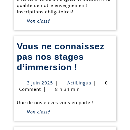
qualité de notre enseignement!
11/11/2019
Inscriptions obligatoires!
Non classé
Vous ne connaissez
pas nos stages
Vous
d’immersion !
ne
3
ActiLingua
3 juin 2025
|
ActiLingua
|
0
connaissez
juin
Comment
|
8 h 34 min
2025
pas
Une de nos élèves vous en parle !
nos
Non classé
stages
d’immersio