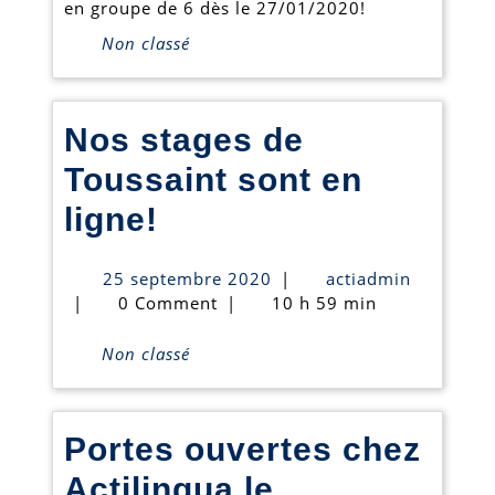
en groupe de 6 dès le 27/01/2020!
Non classé
Nos stages de
Toussaint sont en
Nos
ligne!
stages
25
actiadmin
25 septembre 2020
|
actiadmin
de
septembre
|
0 Comment
|
10 h 59 min
2020
Toussaint
Non classé
sont
en
Portes ouvertes chez
ligne!
Actilingua le