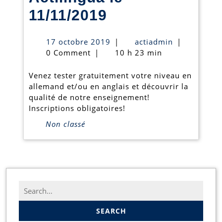
Portes
11/11/2019
ouvertes
17
actiadmin
17 octobre 2019
|
actiadmin
|
chez
octobre
0 Comment
|
10 h 23 min
2019
Actilingua
Venez tester gratuitement votre niveau en
le
allemand et/ou en anglais et découvrir la
qualité de notre enseignement!
11/11/2019
Inscriptions obligatoires!
Non classé
Search
for: