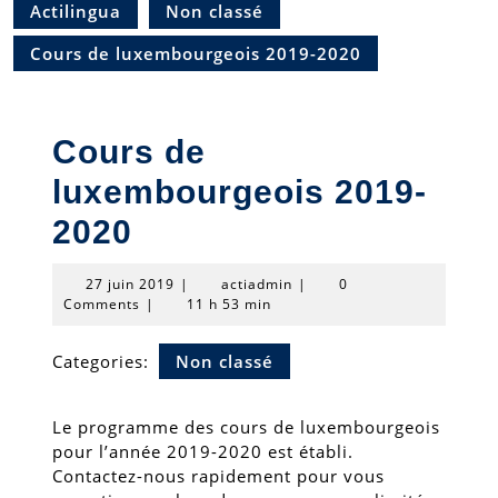
Actilingua
Non classé
Cours de luxembourgeois 2019-2020
Cours de
luxembourgeois 2019-
2020
27
actiadmin
27 juin 2019
|
actiadmin
|
0
juin
Comments
|
11 h 53 min
2019
Categories:
Non classé
Le programme des cours de luxembourgeois
pour l’année 2019-2020 est établi.
Contactez-nous rapidement pour vous