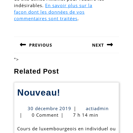
indésirables.
En savoir plus sur la
façon dont les données de vos
commentaires sont traitées
.
Navigation
de
PREVIOUS
NEXT
l’article
Previous
Next
post:
post:
">
Related Post
Nouveau!
Nouveau!
30
actiadmin
30 décembre 2019
|
actiadmin
décembre
|
0 Comment
|
7 h 14 min
2019
Cours de luxembourgeois en individuel ou