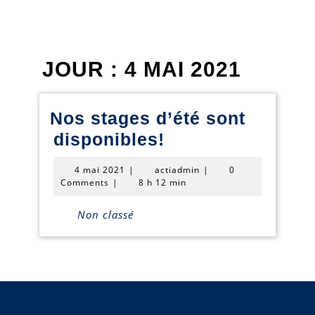
JOUR :
4 MAI 2021
Nos stages d’été sont
Nos
disponibles!
stages
4
actiadmin
4 mai 2021
|
actiadmin
|
0
d’été
mai
Comments
|
8 h 12 min
2021
sont
Non classé
disponibles!