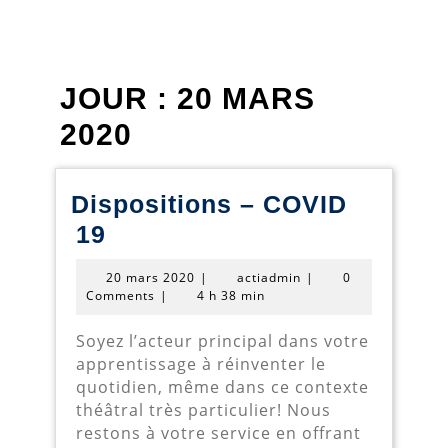
JOUR :
20 MARS
2020
Dispositions – COVID
Dispositions
19
–
20
actiadmin
20 mars 2020
|
actiadmin
|
0
COVID
mars
Comments
|
4 h 38 min
2020
19
Soyez l’acteur principal dans votre
apprentissage à réinventer le
quotidien, même dans ce contexte
théâtral très particulier! Nous
restons à votre service en offrant