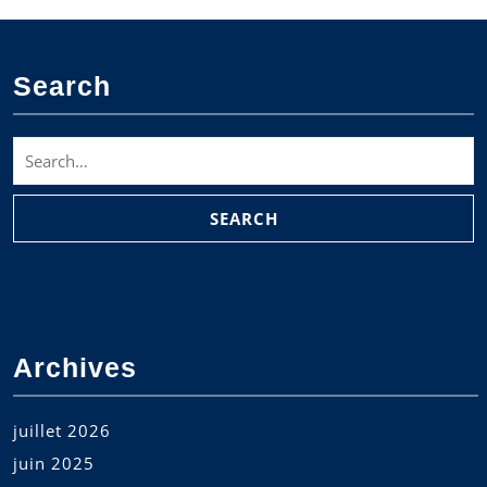
paru.
Search
Search
for:
Archives
juillet 2026
juin 2025