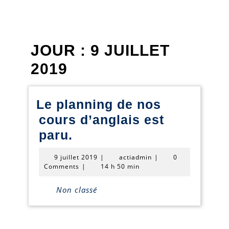
JOUR :
9 JUILLET
2019
Le planning de nos
cours d’anglais est
Le
paru.
planning
9
actiadmin
9 juillet 2019
|
actiadmin
|
0
de
juillet
Comments
|
14 h 50 min
2019
nos
Non classé
cours
d’anglais
est